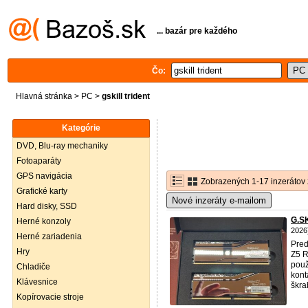
... bazár pre každého
Čo:
Hlavná stránka
>
PC
>
gskill trident
Kategórie
DVD, Blu-ray mechaniky
Fotoaparáty
GPS navigácia
Zobrazených 1-17 inzerátov 
Grafické karty
Nové inzeráty e-mailom
Hard disky, SSD
G.SK
Herné konzoly
2026
Herné zariadenia
Pred
Hry
Z5 R
použ
Chladiče
kont
Klávesnice
škra
Kopírovacie stroje