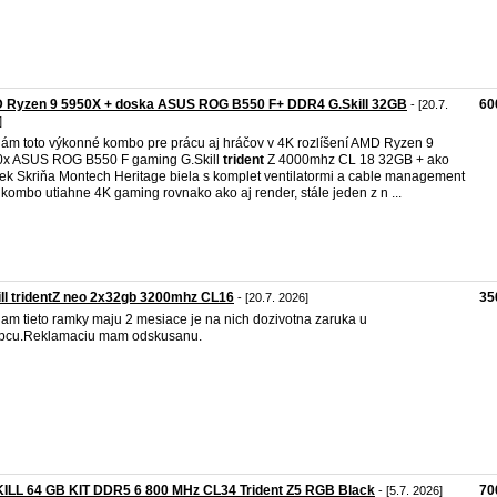
 Ryzen 9 5950X + doska ASUS ROG B550 F+ DDR4 G.Skill 32GB
60
- [20.7.
]
ám toto výkonné kombo pre prácu aj hráčov v 4K rozlíšení AMD Ryzen 9
0x ASUS ROG B550 F gaming G.Skill
trident
Z 4000mhz CL 18 32GB + ako
ek Skriňa Montech Heritage biela s komplet ventilatormi a cable management
 kombo utiahne 4K gaming rovnako ako aj render, stále jeden z n ...
ll tridentZ neo 2x32gb 3200mhz CL16
35
- [20.7. 2026]
am tieto ramky maju 2 mesiace je na nich dozivotna zaruka u
obcu.Reklamaciu mam odskusanu.
KILL 64 GB KIT DDR5 6 800 MHz CL34 Trident Z5 RGB Black
70
- [5.7. 2026]