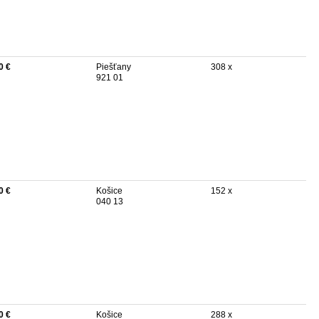
0 €
Piešťany
308 x
921 01
0 €
Košice
152 x
040 13
0 €
Košice
288 x