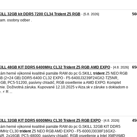
KILL 32GB kit DDR5 7200 CL34 Trident Z5 RGB
56
- [5.8. 2026]
am. osobny odber .
KILL 48GB KIT DDR5 6400MHz CL32 Trident Z5 RGB AMD EXPO
65
- [4.8. 2026]
ám herné výkonné kvalitné pamäte RAM do pc G.SKILL
trident
Z5 NEO RGB
GB (2×24 GB) DDR5-6400 CL32 EXPO - F5-6400J3239F24GX2-TZ5NR,
GB, PC5-51200, pasívny chladič, RGB osvetlenie a AMD EXPO. Komplet
nie. Doživotná záruka. Kupované 12.10.2025 v Alza.sk v záruke s dokladom o
 ⚡ R ...
KILL 32GB KIT DDR5 6000MHz CL30 Trident Z5 RGB EXPO
45
- [4.8. 2026]
ám herné výkonné kvalitné pamäte RAM do pc G.SKILL 32GB KIT DDR5
0MHz CL30
trident
Z5 NEO RGB AMD EXPO - F5-6000J3038F16GX2-
R, 2x16GB, PC5-48000, pasívny chladič, RGB osvetlenie a Intel XMP/AMD