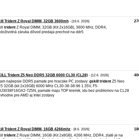
ill Trident Z Royal DIMM, 32GB 3600mh
27
- [16.6. 2026]
ill
trident
Z Royal DIMM, 32GB (Kit 2x16GB), 3600 MHz, DDR4,
édoživotná záruka dôvod predaja prechod na ddr5
KILL Trident Z5 Neo DDR5 32GB 6000 CL30 (CL28)
40
- [12.6. 2026]
am najlepsie DDR5 pamate pre hracske PC zostavy:
gskill
trident
Z5 Neo
 32GB (kit 2x16GB) 6000 MHz CL30-38-38-96 1.35V, F5-
J3038F16GX2-TZ5N, pamate maju TOP kremik, idu bez problemov na CL28
 vhodne pre AMD aj Intel zostavy
ill Trident Z Royal DIMM, 16GB 4266mhz
18
- [8.6. 2026]
ill
trident
Z Royal DIMM, 16GB (Kit 2x8GB), 4266 MHz, DDR4, zlaté je na