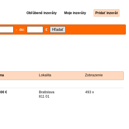
Obľúbené inzeráty
Moje inzeráty
Pridať inzerát
- do:
€
na
Lokalita
Zobrazenie
400 €
Bratislava
493 x
811 01