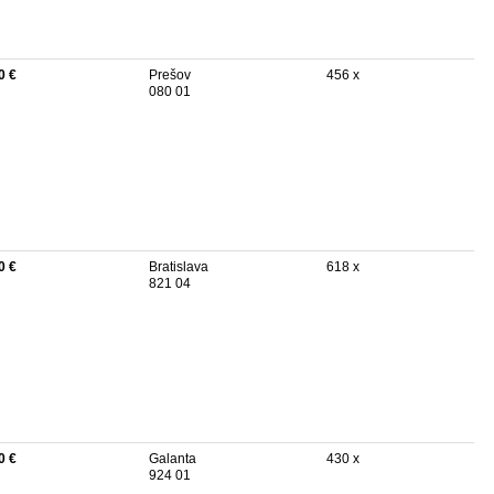
0 €
Prešov
456 x
080 01
0 €
Bratislava
618 x
821 04
0 €
Galanta
430 x
924 01