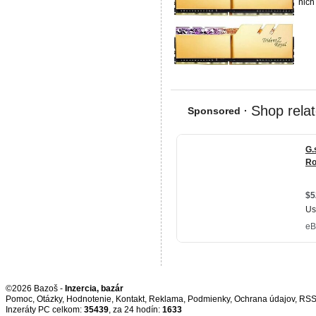
nich
©2026 Bazoš -
Inzercia, bazár
Pomoc
,
Otázky
,
Hodnotenie
,
Kontakt
,
Reklama
,
Podmienky
,
Ochrana údajov
,
RS
Inzeráty PC celkom:
35439
, za 24 hodín:
1633