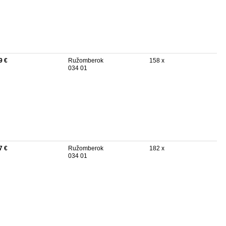
9 €
Ružomberok
158 x
034 01
7 €
Ružomberok
182 x
034 01