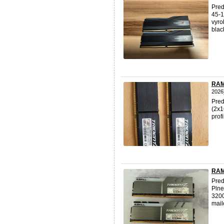
Pre
45-1
vyro
blac
RAM
2026
Pre
(2x1
prof
RAM
Pre
Plne
3200
mail