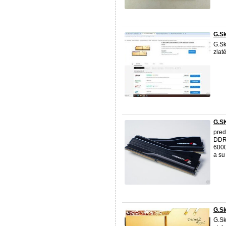
G.Sk
G.Sk
zlat
G.S
pred
DDR5
6000
a su
G.Sk
G.Sk