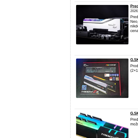
Pred
2026
Pred
Neo,
nikd
cen
G.S
Prod
(2×1
G.S
Pre
možn