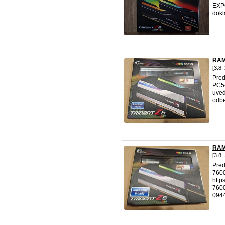
EXPO
dokl
RAM
[3.8.
Pre
PC5-
uved
odbe
RAM
[3.8.
Pred
760
http
7600
0944