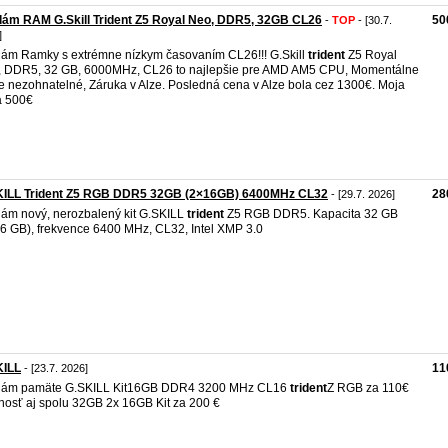
ám RAM G.Skill Trident Z5 Royal Neo, DDR5, 32GB CL26
50
-
TOP
- [30.7.
]
ám Ramky s extrémne nízkym časovaním CL26!!! G.Skill
trident
Z5 Royal
 DDR5, 32 GB, 6000MHz, CL26 to najlepšie pre AMD AM5 CPU, Momentálne
e nezohnatelné, Záruka v Alze. Posledná cena v Alze bola cez 1300€. Moja
a 500€
KILL Trident Z5 RGB DDR5 32GB (2×16GB) 6400MHz CL32
28
- [29.7. 2026]
ám nový, nerozbalený kit G.SKILL
trident
Z5 RGB DDR5. Kapacita 32 GB
6 GB), frekvence 6400 MHz, CL32, Intel XMP 3.0
KILL
11
- [23.7. 2026]
dám pamäte G.SKILL Kit16GB DDR4 3200 MHz CL16
trident
Z RGB za 110€
osť aj spolu 32GB 2x 16GB Kit za 200 €