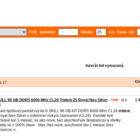
PSČ (miesto):
Okolie:
km Cena od:
Inzerát bol vymazaný.
Ce
z 17
ILL 96 GB DDR5 6000 MHz CL28 Trident Z5 Royal Neo Silver
1 
-
TOP
- [6.8.
]
ám špičkový pamäťový kit G.SKILL 96 GB KIT DDR5 6000 MHz CL28
trident
oyal Neo Silver s extrémne nízkym časovaním (CL28). Pamäte boli
ívané len 1 mesiac, sú ako nové, bez akýchkoľvek škrabancov a všetky
akty sú v 100% stave. Stav: Ako nové, používané iba 1 mesiac (bez
bancov, n ...