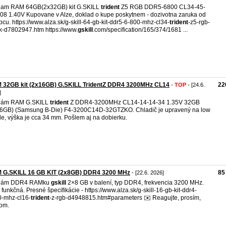
dam RAM 64GB(2x32GB) kit G.SKILL
trident
Z5 RGB DDR5-6800 CL34-45-
08 1.40V Kupovane v Alze, doklad o kupe poskytnem - dozivotna zaruka od
bcu. https://www.alza.sk/g-skill-64-gb-kit-ddr5-6-800-mhz-cl34-
trident
-z5-rgb-
k-d7802947.htm https://www.
gskill
.com/specification/165/374/1681 ...
 32GB kit (2x16GB) G.SKILL TridentZ DDR4 3200MHz CL14
22
-
TOP
- [24.6.
]
dám RAM G.SKILL
trident
Z DDR4-3200MHz CL14-14-14-34 1.35V 32GB
6GB) (Samsung B-Die) F4-3200C14D-32GTZKO. Chladič je upravený na low
ile, výška je cca 34 mm. Pošlem aj na dobierku.
 G.SKILL 16 GB KIT (2x8GB) DDR4 3200 MHz
85
- [22.6. 2026]
dám DDR4 RAMku
gskill
2×8 GB v balení, typ DDR4, frekvencia 3200 MHz.
 funkčná. Presné špecifikácie - https://www.alza.sk/g-skill-16-gb-kit-ddr4-
-mhz-cl16-
trident
-z-rgb-d4948815.htm#parameters ✉️ Reagujte, prosím,
om.