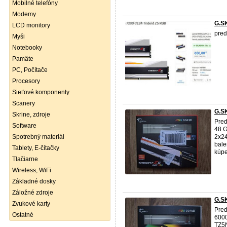
Mobilné telefóny
Modemy
G.S
LCD monitory
pred
Myši
Notebooky
Pamäte
PC, Počítače
Procesory
Sieťové komponenty
Scanery
G.S
Skrine, zdroje
Pred
Software
48 
Spotrebný materiál
2x24
bale
Tablety, E-čítačky
kúpe.
Tlačiarne
Wireless, WiFi
Základné dosky
Záložné zdroje
G.S
Zvukové karty
Pred
Ostatné
600
TZ5N