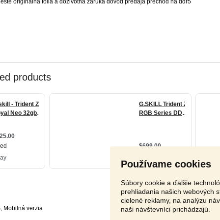
 ešte originálna fólia a doživotná záruka dôvod predaja prechod na ddr5
Používame cookies
Súbory cookie a ďalšie technol
prehliadania našich webových s
cielené reklamy, na analýzu ná
S
,
naši návštevníci prichádzajú.