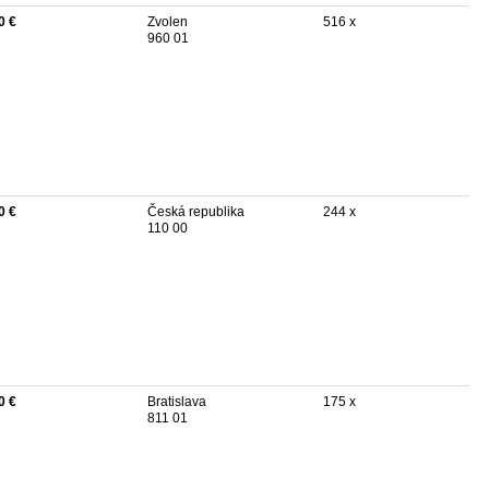
0 €
Zvolen
516 x
960 01
0 €
Česká republika
244 x
110 00
0 €
Bratislava
175 x
811 01