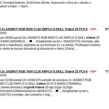
. Komplet balenie. Doživotná záruka. Kupované v Alza.sk v záruke s
adom o kúpe. ⚡ Rých ...
 2x 24GBKIT RGB 8000 CL40 XMP3.0 G.SKILL Trident Z5 PC5-6
97
-
TOP
-
 2026]
dam 48GB pamat (2x 24GBKIT) RGB 8000 CL40 XMP3.0 G.SKILL
trident
Z5
64000 (8000MHz). ... 🚚 ... Volajte/piste na tel.c. 0944202702 (rovnake, ako
ene v registracii), pripadne aj cez formular (t.j. na email). Preferujem osobny
r alebo je mozne dohodnut aj dovezenie v ramci ZA kraj ...
 2x 16GBKIT RGB 7600 CL36 XMP3.0 G.SKILL Trident Z5 PC5-6
77
-
TOP
-
 2026]
am 32GB pamat (2x 16GB KIT) pamate do pocitaca 2x 16GBKIT RGB
0MT CL36 XMP3.0 G.SKILL
trident
Z5 PC5-60800 (7600MHz).
s://www.mironetcz.sk/
gskill
-
trident
-z5-rgb-32gb-2x16gb-
mhzddr5cl36dimmxmp14v+dp582573/ ... 🚚 ... Volajte/piste na tel.c.
202702 (rovnake, ako uvedene v regi ...