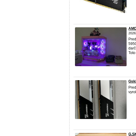
AMD
2026
Pred
595
darč
Toto
Gski
Pred
vyr
G.S