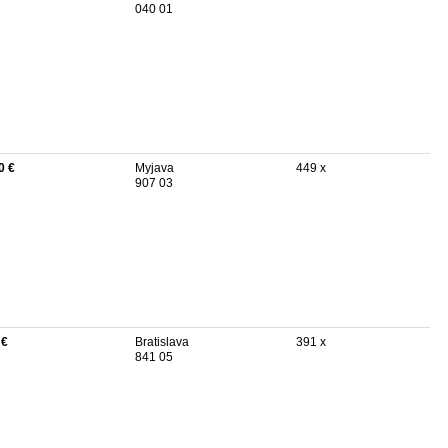
040 01
0 €
Myjava
449 x
907 03
 €
Bratislava
391 x
841 05