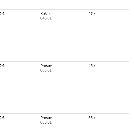
0 €
Košice
27 x
040 01
0 €
Prešov
45 x
080 01
0 €
Prešov
55 x
080 01