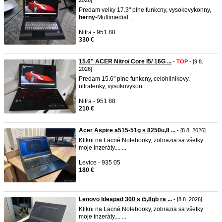
2026]
Predam velky 17.3" plne funkcny, vysokovykonny,
herny
-Multimedial ...
Nitra - 951 88
330 €
15.6" ACER Nitro/ Core I5/ 16G ...
-
TOP
- [9.8.
2026]
Predam 15.6" plne funkcny, celohlinikovy,
ultratenky, vysokovykon ...
Nitra - 951 88
210 €
Acer Aspire a515-51g s 8250u,8 ...
- [8.8. 2026]
Klikni na Lacné Notebooky, zobrazia sa všetky
moje inzeráty.... ...
Levice - 935 05
180 €
Lenovo Ideapad 300 s i5,8gb ra ...
- [8.8. 2026]
Klikni na Lacné Notebooky, zobrazia sa všetky
moje inzeráty.... ...