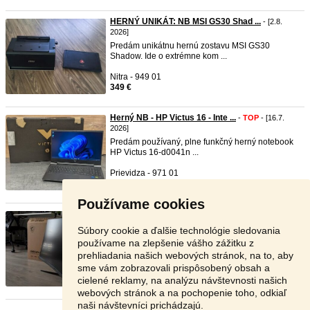
HERNÝ UNIKÁT: NB MSI GS30 Shad ...
- [2.8.
2026]
Predám unikátnu hernú zostavu MSI GS30
Shadow. Ide o extrémne kom ...
Nitra - 949 01
349 €
Herný NB - HP Victus 16 - Inte ...
-
TOP
- [16.7.
2026]
Predám používaný, plne funkčný herný notebook
HP Victus 16-d0041n ...
Prievidza - 971 01
599 €
Používame cookies
Monitor MSI
- [6.7. 2026]
Predám herný monitor značky MSI G32XQ4 E2.
Súbory cookie a ďalšie technológie sledovania
Rozlíšenie 2K, 2560 x ...
používame na zlepšenie vášho zážitku z
prehliadania našich webových stránok, na to, aby
Galanta - 924 01
sme vám zobrazovali prispôsobený obsah a
130 €
cielené reklamy, na analýzu návštevnosti našich
webových stránok a na pochopenie toho, odkiaľ
naši návštevníci prichádzajú.