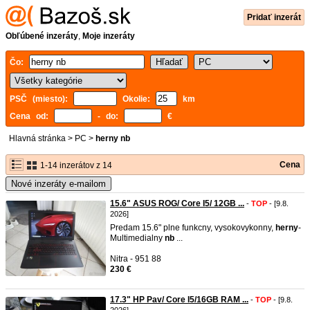
Pridať inzerát
Obľúbené inzeráty
,
Moje inzeráty
Čo:
PSČ (miesto):
Okolie:
km
Cena od:
- do:
€
Hlavná stránka
>
PC
>
herny nb
Cena
1-14 inzerátov z 14
Nové inzeráty e-mailom
15.6" ASUS ROG/ Core I5/ 12GB ...
-
TOP
- [9.8.
2026]
Predam 15.6" plne funkcny, vysokovykonny,
herny
-
Multimedialny
nb
...
Nitra - 951 88
230 €
17.3" HP Pav/ Core I5/16GB RAM ...
-
TOP
- [9.8.