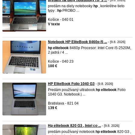
predám na diely notebooky HP 3 ...
- [9.8. 2026]
predám na diely notebooky
hp
, konkrétne tieto
typy :
hp
PROBO ...
Košice - 040 01
V texte
Notebook HP EliteBook 8460p i5 ...
- [9.8. 2026]
hp
elitebook
8460p Procesor: Intel Core i5‑2520M,
2 jadrá / 4 ...
Košice - 040 23
100 €
HP EliteBook Folio 1040 G3
- [9.8. 2026]
Predám používaný ultrabook
hp
elitebook
Folio
1040 G3. Notebook j ...
Bratislava - 821 04
139 €
Hp elitebook 820 G3 , Intel co ...
- [9.8. 2026]
predám používaný notebook
hp
elitebook
820 G3 ,