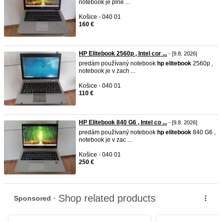
notebook je plne ...
Košice - 040 01
160 €
HP Elitebook 2560p , Intel cor ...
- [9.8. 2026]
predám používaný notebook
hp
elitebook
2560p ,
notebook je v zach ...
Košice - 040 01
110 €
HP Elitebook 840 G6 , Intel co ...
- [9.8. 2026]
predám používaný notebook
hp
elitebook
840 G6 ,
notebook je v zac ...
Košice - 040 01
250 €