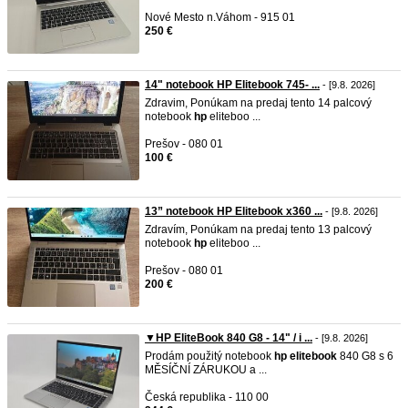
Nové Mesto n.Váhom - 915 01
250 €
14" notebook HP Elitebook 745- ...
- [9.8. 2026]
Zdravim, Ponúkam na predaj tento 14 palcový
notebook
hp
eliteboo ...
Prešov - 080 01
100 €
13” notebook HP Elitebook x360 ...
- [9.8. 2026]
Zdravím, Ponúkam na predaj tento 13 palcový
notebook
hp
eliteboo ...
Prešov - 080 01
200 €
▼HP EliteBook 840 G8 - 14" / i ...
- [9.8. 2026]
Prodám použitý notebook
hp
elitebook
840 G8 s 6
MĚSÍČNÍ ZÁRUKOU a ...
Česká republika - 110 00