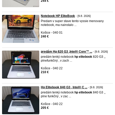
244 €
Notebook HP EliteBook
- [9.8. 2026]
Predam v super stave tento vyssie menovany
notebook, ma nainstalo ...
Košice - 040 01
240 €
predám Hp 820 G3 ,Intel® Core™ ...
- [9.8. 2026]
predám tenký notebook
hp
elitebook
820 G3 ,,
plnefunkčný , v zach ...
Košice - 040 22
210 €
Hp Elitebook 840 G3 , Intel® C ...
- [9.8. 2026]
predám tenký notebook
hp
elitebook
840 G3 ,,
plne funkčný , v zac ...
Košice - 040 22
205 €