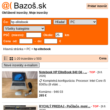
Pridať inzerát
Obľúbené inzeráty
,
Moje inzeráty
Čo:
PSČ (miesto):
Okolie:
km
Cena od:
- do:
€
Hlavná stránka
>
PC
>
hp elitebook
Cena
1-20 inzerátov z 503
Nové inzeráty e-mailom
Notebook HP EliteBook 840 G6 - ...
-
TOP
- [9.8.
2026]
📋 Kompletná konfigurácia: Procesor: Intel Core i5
8365u (8 vláki ...
Komárno - 946 03
265 €
RYCHLÝ PREDAJ - Počítače, moni ...
-
TOP
- [9.8.