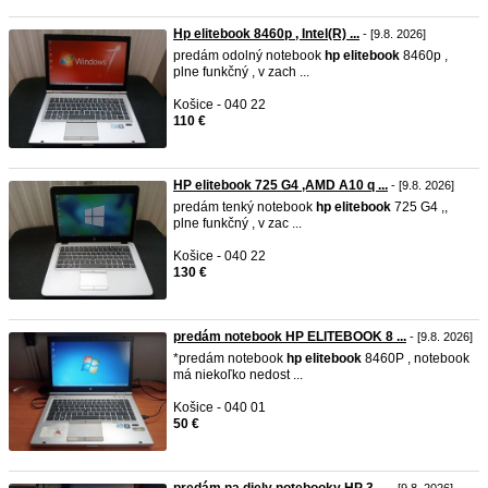
Hp elitebook 8460p , Intel(R) ...
- [9.8. 2026]
predám odolný notebook
hp
elitebook
8460p ,
plne funkčný , v zach ...
Košice - 040 22
110 €
HP elitebook 725 G4 ,AMD A10 q ...
- [9.8. 2026]
predám tenký notebook
hp
elitebook
725 G4 ,,
plne funkčný , v zac ...
Košice - 040 22
130 €
predám notebook HP ELITEBOOK 8 ...
- [9.8. 2026]
*predám notebook
hp
elitebook
8460P , notebook
má niekoľko nedost ...
Košice - 040 01
50 €