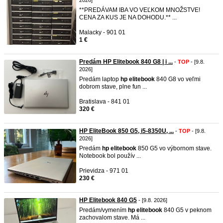
2026]
**PREDÁVAM IBA VO VEĽKOM MNOŽSTVE!
CENA ZA KUS JE NA DOHODU.** ...
Malacky - 901 01
1 €
Predám HP Elitebook 840 G8 | i ...
-
TOP
- [9.8.
2026]
Predám laptop
hp
elitebook
840 G8 vo veľmi
dobrom stave, plne fun ...
Bratislava - 841 01
320 €
HP EliteBook 850 G5, i5-8350U, ...
-
TOP
- [9.8.
2026]
Predám
hp
elitebook
850 G5 vo výbornom stave.
Notebook bol použív ...
Prievidza - 971 01
230 €
HP Elitebook 840 G5
- [9.8. 2026]
Predám/vymením
hp
elitebook
840 G5 v peknom
zachovalom stave. Má ...