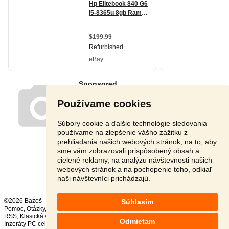
Používame cookies
Súbory cookie a ďalšie technológie sledovania
používame na zlepšenie vášho zážitku z
prehliadania našich webových stránok, na to, aby
sme vám zobrazovali prispôsobený obsah a
cielené reklamy, na analýzu návštevnosti našich
Stránka:
1
2
3
Ďalšia
webových stránok a na pochopenie toho, odkiaľ
naši návštevníci prichádzajú.
©2026 Bazoš -
Inzercia, bazár
Súhlasím
Pomoc
,
Otázky
,
Hodnotenie
,
Kontakt
,
Reklama
,
Podmienky
,
Ochrana údajov
,
RSS
,
Odmietam
Inzeráty PC celkom:
35114
, za 24 hodín:
1636