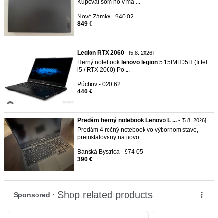
Kupoval som ho v má ...
Nové Zámky - 940 02
849 €
Legion RTX 2060
- [5.8. 2026]
Herný notebook
lenovo
legion
5 15IMH05H (Intel
i5 / RTX 2060) Po ...
Púchov - 020 62
440 €
Predám herný notebook Lenovo L ...
- [5.8. 2026]
Predám 4 ročný notebook vo výbornom stave,
preinstalovany na novo ...
Banská Bystrica - 974 05
390 €