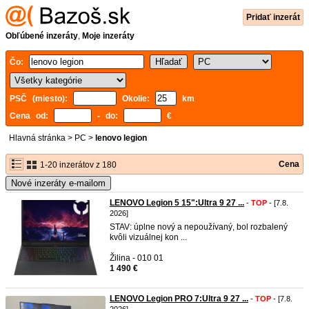
Pridať inzerát
Obľúbené inzeráty
,
Moje inzeráty
Čo:
PSČ (miesto):
Okolie:
km
Cena od:
- do:
€
Hlavná stránka
>
PC
>
lenovo legion
Cena
1-20 inzerátov z 180
Nové inzeráty e-mailom
LENOVO Legion 5 15":Ultra 9 27 ...
-
TOP
- [7.8.
2026]
STAV: úplne nový a nepoužívaný, bol rozbalený
kvôli vizuálnej kon ...
Žilina - 010 01
1 490 €
LENOVO Legion PRO 7:Ultra 9 27 ...
-
TOP
- [7.8.