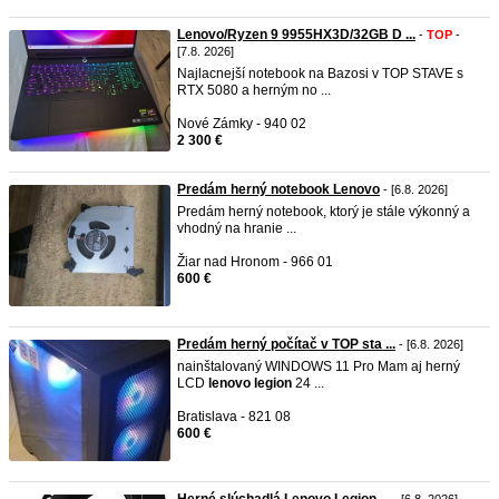
Lenovo/Ryzen 9 9955HX3D/32GB D ...
-
TOP
-
[7.8. 2026]
Najlacnejší notebook na Bazosi v TOP STAVE s
RTX 5080 a herným no ...
Nové Zámky - 940 02
2 300 €
Predám herný notebook Lenovo
- [6.8. 2026]
Predám herný notebook, ktorý je stále výkonný a
vhodný na hranie ...
Žiar nad Hronom - 966 01
600 €
Predám herný počítač v TOP sta ...
- [6.8. 2026]
nainštalovaný WINDOWS 11 Pro Mam aj herný
LCD
lenovo
legion
24 ...
Bratislava - 821 08
600 €