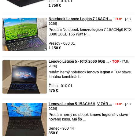
Žilina - 010 01
1 750 €
Notebook Lenovo Legion 7 16ACH ...
-
TOP
- [7.8.
2026]
Predám Notebook
lenovo
legion
7 16ACHg6 RTX
3080 16GB 165 Watt P ...
Prešov - 080 01
1 150 €
Lenovo Legion 5 - RTX 2060 6GB ...
-
TOP
- [7.8.
2026]
redám herný notebook
lenovo
legion
v TOP stave.
Ideálna kombináci ...
Žilina - 010 01
475 €
Lenovo Legion 5 15ACH6H, V ZÁR ...
-
TOP
- [7.8.
2026]
​Predám herný notebook
lenovo
legion
5 v stave
nového kusu. Má šp ...
Senec - 900 44
850 €