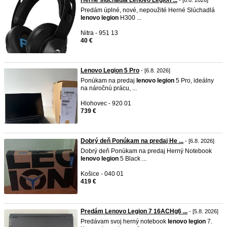
Herné slúchadlá Lenovo Legion ...
- [6.8. 2026]
Predám úplné, nové, nepoužité Herné Slúchadlá
lenovo
legion
H300 ...
Nitra - 951 13
40 €
Lenovo Legion 5 Pro
- [6.8. 2026]
Ponúkam na predaj
lenovo
legion
5 Pro, ideálny
na náročnú prácu, ...
Hlohovec - 920 01
739 €
Dobrý deň Ponúkam na predaj He ...
- [6.8. 2026]
Dobrý deň Ponúkam na predaj Herný Notebook
lenovo
legion
5 Black ...
Košice - 040 01
419 €
Predám Lenovo Legion 7 16ACHg6 ...
- [5.8. 2026]
Predávam svoj herný notebook
lenovo
legion
7.