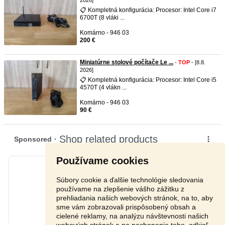
2026]
📋 Kompletná konfigurácia: Procesor: Intel Core i7
6700T (8 vláki ...
Komárno - 946 03
200 €
Miniatúrne stolové počítače Le ...
-
TOP
- [8.8.
2026]
📋 Kompletná konfigurácia: Procesor: Intel Core i5
4570T (4 vlákn ...
Komárno - 946 03
90 €
Používame cookies
Súbory cookie a ďalšie technológie sledovania
používame na zlepšenie vášho zážitku z
prehliadania našich webových stránok, na to, aby
sme vám zobrazovali prispôsobený obsah a
cielené reklamy, na analýzu návštevnosti našich
webových stránok a na pochopenie toho, odkiaľ