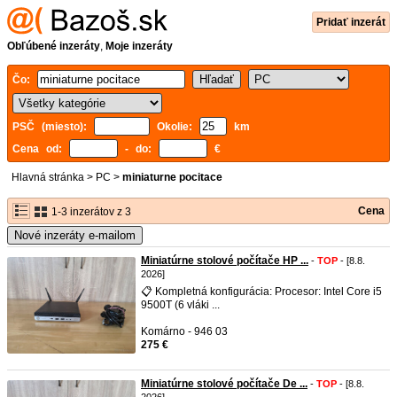
Pridať inzerát
Obľúbené inzeráty
,
Moje inzeráty
Čo:
PSČ (miesto):
Okolie:
km
Cena od:
- do:
€
Hlavná stránka
>
PC
>
miniaturne pocitace
Cena
1-3 inzerátov z 3
Nové inzeráty e-mailom
Miniatúrne stolové počítače HP ...
-
TOP
- [8.8.
2026]
📋 Kompletná konfigurácia: Procesor: Intel Core i5
9500T (6 vláki ...
Komárno - 946 03
275 €
Miniatúrne stolové počítače De ...
-
TOP
- [8.8.