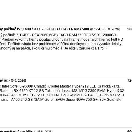
ý počítač i5 11400 / RTX 2060 6GB / 16GB RAM / 500GB SSD
58
- [6.8. 2026]
ý počítač i5 11400 / RTX 2060 6GB / 16GB RAM / 500GB SSD + 2000GB
Predám výkonný herný počítač vhodný na hranie moderných hier vo Full HD
íšení. Počítač zvláda bez problémov väčšinu dnešných hier na vysoké detaily
 vhodný aj na prácu, školu či multimédiá. Je ešte v záruke cca 1 ro ...
ný pc
72
- [5.8. 2026]
 Intel Core i5-9600K Chladič: Cooler Master Hyper 212 LED Grafická karta:
 Radeon RX 6750 XT 12 GB Základná doska: MSI MPG Z390 RAM: HyperX 32
DDR4 3466 MHz CL19 SSD 1: ADATA XPG GAMMIX S11 480 GB (NVMe) SSD
ingston A400 240 GB (SATA) Zdroj: EVGA SuperNOVA 750 G+ (80+ Gold) Skr
ý počítač Acer Nitro
60
- [5.8. 2026]