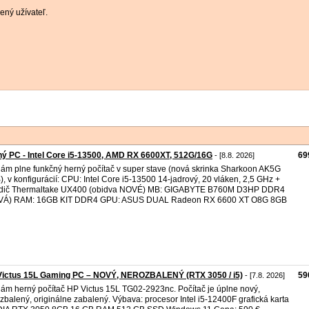
ený užívateľ.
ý PC - Intel Core i5-13500, AMD RX 6600XT, 512G/16G
69
- [8.8. 2026]
ám plne funkčný herný počítač v super stave (nová skrinka Sharkoon AK5G
, v konfigurácií: CPU: Intel Core i5-13500 14-jadrový, 20 vláken, 2,5 GHz +
adič Thermaltake UX400 (obidva NOVÉ) MB: GIGABYTE B760M D3HP DDR4
VÁ) RAM: 16GB KIT DDR4 GPU: ASUS DUAL Radeon RX 6600 XT O8G 8GB
Victus 15L Gaming PC – NOVÝ, NEROZBALENÝ (RTX 3050 / i5)
59
- [7.8. 2026]
ám herný počítač HP Victus 15L TG02-2923nc. Počítač je úplne nový,
zbalený, originálne zabalený. Výbava: procesor Intel i5-12400F grafická karta