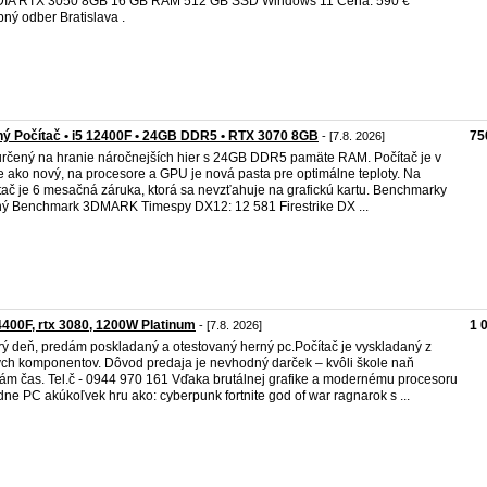
DIA RTX 3050 8GB 16 GB RAM 512 GB SSD Windows 11 Cena: 590 €
ný odber Bratislava .
ý Počítač • i5 12400F • 24GB DDR5 • RTX 3070 8GB
75
- [7.8. 2026]
rčený na hranie náročnejších hier s 24GB DDR5 pamäte RAM. Počítač je v
e ako nový, na procesore a GPU je nová pasta pre optimálne teploty. Na
tač je 6 mesačná záruka, ktorá sa nevzťahuje na grafickú kartu. Benchmarky
ý Benchmark 3DMARK Timespy DX12: 12 581 Firestrike DX ...
4400F, rtx 3080, 1200W Platinum
1 
- [7.8. 2026]
ý deň, predám poskladaný a otestovaný herný pc.Počítač je vyskladaný z
ch komponentov. Dôvod predaja je nevhodný darček – kvôli škole naň
m čas. Tel.č - 0944 970 161 Vďaka brutálnej grafike a modernému procesoru
dne PC akúkoľvek hru ako: cyberpunk fortnite god of war ragnarok s ...