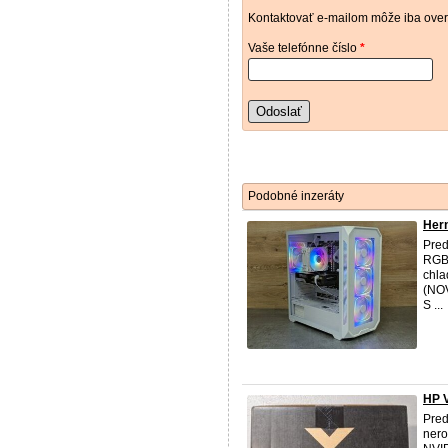
Kontaktovať e-mailom môže iba over
Vaše telefónne číslo
*
Odoslať
Podobné inzeráty
Hern
Pred
RGB)
chl
(NO
S ...
HP 
Pred
nero