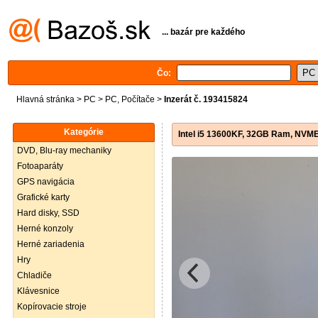
... bazár pre každého
Čo:
Hlavná stránka
>
PC
>
PC, Počítače
>
Inzerát č. 193415824
Kategórie
Intel i5 13600KF, 32GB Ram, NVM
DVD, Blu-ray mechaniky
Fotoaparáty
GPS navigácia
Grafické karty
Hard disky, SSD
Herné konzoly
Herné zariadenia
Hry
Chladiče
Klávesnice
Kopírovacie stroje