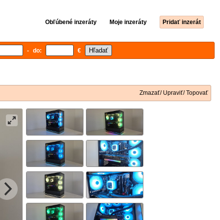
Obľúbené inzeráty
Moje inzeráty
Pridať inzerát
- do:
€
Zmazať/ Upraviť/ Topovať