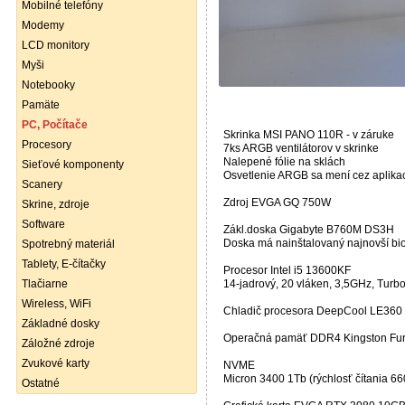
Mobilné telefóny
Modemy
LCD monitory
Myši
Notebooky
Pamäte
PC, Počítače
Skrinka MSI PANO 110R - v záruke
Procesory
7ks ARGB ventilátorov v skrinke
Nalepené fólie na sklách
Sieťové komponenty
Osvetlenie ARGB sa mení cez aplika
Scanery
Zdroj EVGA GQ 750W
Skrine, zdroje
Software
Zákl.doska Gigabyte B760M DS3H
Doska má nainštalovaný najnovší bi
Spotrebný materiál
Tablety, E-čítačky
Procesor Intel i5 13600KF
Tlačiarne
14-jadrový, 20 vláken, 3,5GHz, Tur
Wireless, WiFi
Chladič procesora DeepCool LE360 
Základné dosky
Operačná pamäť DDR4 Kingston Fu
Záložné zdroje
Zvukové karty
NVME
Micron 3400 1Tb (rýchlosť čítania 6
Ostatné