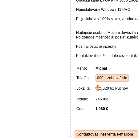
Grafická karta EVGA RTX 3080 10G
Nainštalovaný Windows 11 PRO
Pc je tiché a v 100% stave, vhodné na
Najlepšie osobne. Môžem doviezť v
Po dohode možnosť aj poslať kurié
Pozri aj ostatné inzeráty
Kontaktovať môžete dole cez kontakt
Meno:
Michal
Telefón:
090... zobraz číslo
Lokalita:
020 61
Púchov
Videlo:
745 ľudí
Cena:
1 080 €
Kontaktovať inzerenta e-mailom