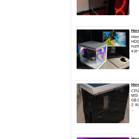
Hern
Hern
HDD 
rozl
a je
Her
CPU:
MSI
GB 
2: K
...
Hern