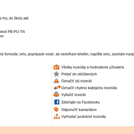
B
 hry, do školy atd.
 okolí PB-PU-TN
rom
ný formulár, sms, poprípade volať, ak nedvíham telefón, napíšte sms, zavolám nas
Všetky inzeráty a hodnotenie užívateľa
Pridať do obľúbených
Označiť zlý inzerát
Označiť chybnú kategóriu inzerátu
Vytlačiť inzerát
Zdieľajte na Facebooku
Odporučiť kamarátovi
Vyhľadať podobné inzeráty