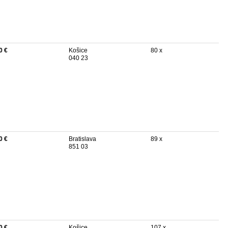
0 €
Košice
80 x
040 23
0 €
Bratislava
89 x
851 03
0 €
Košice
107 x