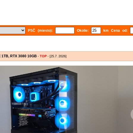
PSČ (miesto):
Okolie:
km Cena od:
E 1TB, RTX 3080 10GB
-
TOP
- [25.7. 2026]