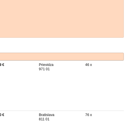
9 €
Prievidza
46 x
971 01
0 €
Bratislava
76 x
811 01