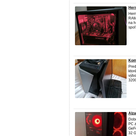
Her
Hern
RAM 
na h
spoľ
Komp
Pred
ktor
výbo
3200
Alz
Dobr
PC z
GeFo
32 G