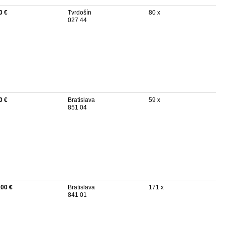
0 €
Tvrdošín
80 x
027 44
0 €
Bratislava
59 x
851 04
100 €
Bratislava
171 x
841 01