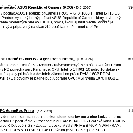
ný počítač ASUS Republic of Gamers (ROG)
59
- [6.8. 2026]
ý počítač ASUS Republic of Gamers (ROG) – GTX 1660 Ti | Intel i5 | 16 GB
Predám výkonný herný počítač ASUS Republic of Gamers, ktorý je vhodný
ranie moderných hier vo Full HD, prácu, školu aj multimédiá. Počítač je
ahlivý a pripravený na okamžité používanie. Parametre: ✅ Pro ...
let Herné PC Intel i5 -14 gen+ Wifi s Hrami,,
60
- [6.8. 2026]
ám Komplet Herné PC / Monitor / Klávesnica/myš, s nainštalovanými Hrami
é v PC ponechávam. Parametre: CPU: Intel i5 14400F 10 jadro 16 vlákien -
rné teploty pri hrách a dostatok výkonu i na prácu RAM: 16GB DDR4
MHz / 1 slot volný prípadne bud. upgrade GPU: MSI Nvidia 1070Ti 8GB ...
aPC GameBox Prime
1 
- [6.8. 2026]
ý deň, ponúkam na predaj túto kompletne otestovanú a plne funkčnú hernú
ostavu. Špecifikácie: • Procesor: Intel Core i5-14600K • Grafická karta: NVIDIA
rce RTX 5060 8 GB • Základná doska: ASUS PRIME B760M-A WIFI • RAM:
B KIT DDR5 6 000 MHz CL36 • Úložisko (SSD 1): Kingston KC30 ...