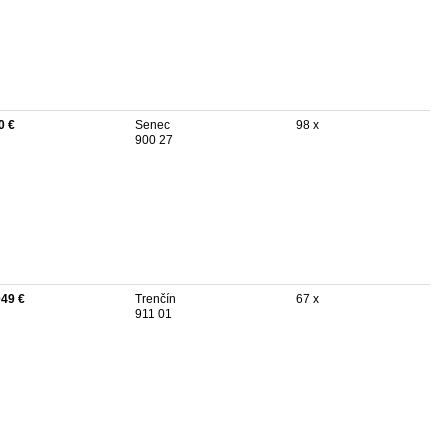
0 €
Senec
98 x
900 27
049 €
Trenčín
67 x
911 01