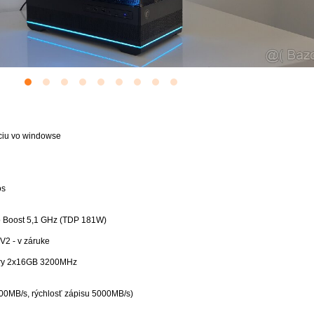
ciu vo windowse
os
bo Boost 5,1 GHz (TDP 181W)
V2 - v záruke
ry 2x16GB 3200MHz
600MB/s, rýchlosť zápisu 5000MB/s)