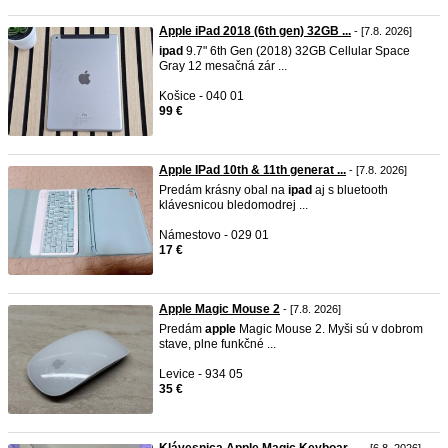
Apple iPad 2018 (6th gen) 32GB ...
- [7.8. 2026]
ipad
9.7" 6th Gen (2018) 32GB Cellular Space
Gray 12 mesačná zár ...
Košice - 040 01
99 €
Apple IPad 10th & 11th generat ...
- [7.8. 2026]
Predám krásny obal na
ipad
aj s bluetooth
klávesnicou bledomodrej ...
Námestovo - 029 01
17 €
Apple Magic Mouse 2
- [7.8. 2026]
Predám
apple
Magic Mouse 2. Myši sú v dobrom
stave, plne funkčné ...
Levice - 934 05
35 €