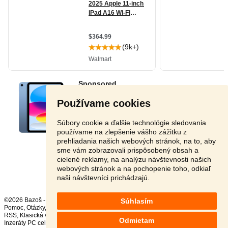
Používame cookies
Súbory cookie a ďalšie technológie sledovania
používame na zlepšenie vášho zážitku z
prehliadania našich webových stránok, na to, aby
sme vám zobrazovali prispôsobený obsah a
cielené reklamy, na analýzu návštevnosti našich
Stránka:
1
2
3
Ďalšia
webových stránok a na pochopenie toho, odkiaľ
naši návštevníci prichádzajú.
©2026 Bazoš -
Inzercia, bazár
Súhlasím
Pomoc
,
Otázky
,
Hodnotenie
,
Kontakt
,
Reklama
,
Podmienky
,
Ochrana údajov
,
RSS
,
Odmietam
Inzeráty PC celkom:
35303
, za 24 hodín:
1664