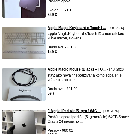
Predám
apple
...
Zvolen - 960 01
849 €
Apple Magic Keyboard s Touch I ...
- [7.8. 2026]
apple
Magic Keyboard s Touch ID a numerickou
klávesnicou, slovens ...
Bratislava - 811 01
149 €
Apple Magic Mouse (Black) – TO ...
- [7.8. 2026]
stav: ako nová / nepoužívaná komplet balenie
vrátane krabice • ...
Bratislava - 811 01
59 €
 Apple iPad Air (5. gen.) 64G ...
- [7.8. 2026]
Predám
apple
ipad
Air (5. generácie) 64GB Space
Gray s 24 mesačno ...
Prešov - 080 01