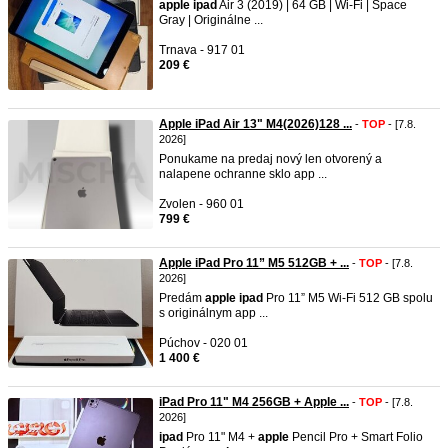
apple
ipad
Air 3 (2019) | 64 GB | Wi-Fi | Space
Gray | Originálne ...
Trnava - 917 01
209 €
Apple iPad Air 13" M4(2026)128 ...
-
TOP
- [7.8.
2026]
Ponukame na predaj nový len otvorený a
nalapene ochranne sklo app ...
Zvolen - 960 01
799 €
Apple iPad Pro 11” M5 512GB + ...
-
TOP
- [7.8.
2026]
Predám
apple
ipad
Pro 11” M5 Wi-Fi 512 GB spolu
s originálnym app ...
Púchov - 020 01
1 400 €
iPad Pro 11" M4 256GB + Apple ...
-
TOP
- [7.8.
2026]
ipad
Pro 11" M4 +
apple
Pencil Pro + Smart Folio