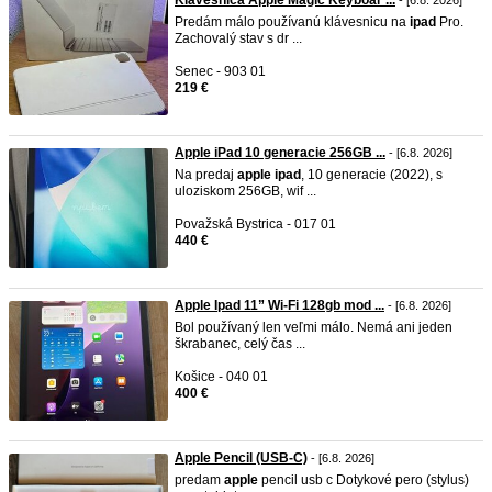
Klávesnica Apple Magic Keyboar ...
- [6.8. 2026]
Predám málo používanú klávesnicu na
ipad
Pro.
Zachovalý stav s dr ...
Senec - 903 01
219 €
Apple iPad 10 generacie 256GB ...
- [6.8. 2026]
Na predaj
apple
ipad
, 10 generacie (2022), s
uloziskom 256GB, wif ...
Považská Bystrica - 017 01
440 €
Apple Ipad 11” Wi-Fi 128gb mod ...
- [6.8. 2026]
Bol používaný len veľmi málo. Nemá ani jeden
škrabanec, celý čas ...
Košice - 040 01
400 €
Apple Pencil (USB-C)
- [6.8. 2026]
predam
apple
pencil usb c Dotykové pero (stylus)