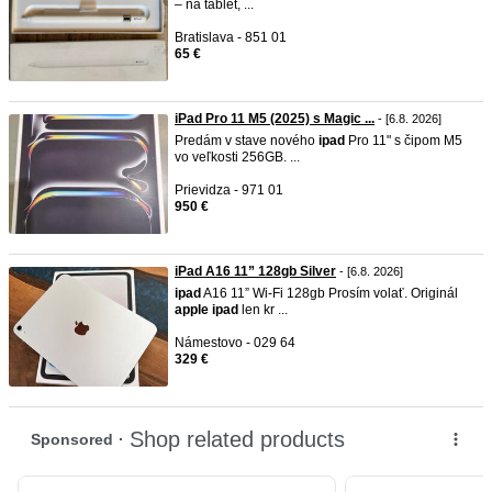
– na tablet, ...
Bratislava - 851 01
65 €
iPad Pro 11 M5 (2025) s Magic ...
- [6.8. 2026]
Predám v stave nového
ipad
Pro 11" s čipom M5
vo veľkosti 256GB. ...
Prievidza - 971 01
950 €
iPad A16 11” 128gb Silver
- [6.8. 2026]
ipad
A16 11” Wi-Fi 128gb Prosím volať. Originál
apple
ipad
len kr ...
Námestovo - 029 64
329 €