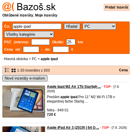
Pridať inzerát
Obľúbené inzeráty
,
Moje inzeráty
Čo:
PSČ (miesto):
Okolie:
km
Cena od:
- do:
€
Hlavná stránka
>
PC
>
apple ipad
Cena
1-20 inzerátov z 203
Nové inzeráty e-mailom
Apple Ipad M2 Air 1Tb Starligh ...
-
TOP
- [7.8.
2026]
Predám
apple
ipad
Pro 11” M2 Wi-Fi 1TB v
elegantnej farbe Starlig ...
Nitra - 949 01
720 €
Apple iPad Air 3 (2019) | 64 G ...
-
TOP
- [7.8. 2026]