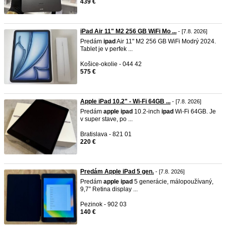
439 €
iPad Air 11" M2 256 GB WiFi Mo ...
- [7.8. 2026]
Predám
ipad
Air 11" M2 256 GB WiFi Modrý 2024.
Tablet je v perfek ...
Košice-okolie - 044 42
575 €
Apple iPad 10.2" - Wi-Fi 64GB ...
- [7.8. 2026]
Predám
apple
ipad
10.2-inch
ipad
Wi-Fi 64GB. Je
v super stave, po ...
Bratislava - 821 01
220 €
Predám Apple iPad 5 gen.
- [7.8. 2026]
Predám
apple
ipad
5 generácie, málopoužívaný,
9,7” Retina display ...
Pezinok - 902 03
140 €