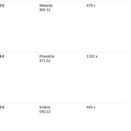
0 €
Malacky
478 x
900 31
9 €
Prievidza
1332 x
971 01
0 €
Košice
445 x
040 22