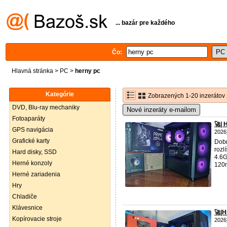
... bazár pre každého
Čo:
Hlavná stránka
>
PC
>
herny pc
Kategórie
Zobrazených 1-20 inzerátov 
DVD, Blu-ray mechaniky
Nové inzeráty e-mailom
Fotoaparáty
🚀|
GPS navigácia
2026
Grafické karty
Dobr
rozl
Hard disky, SSD
4.6G
Herné konzoly
120m
Herné zariadenia
Hry
Chladiče
Klávesnice
🚀|
Kopírovacie stroje
2026