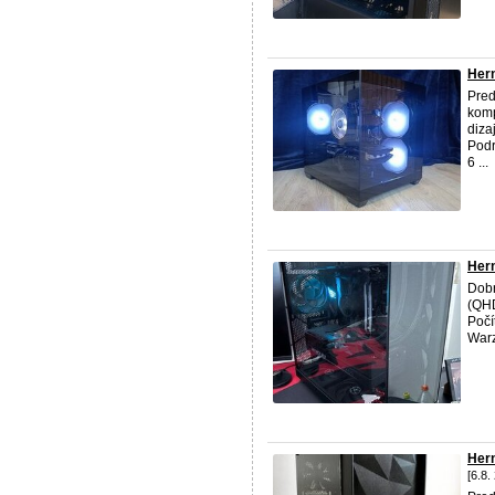
Her
Pred
komp
diza
Podr
6 ...
Hern
Dobr
(QHD
Počí
Warz
Her
[6.8.