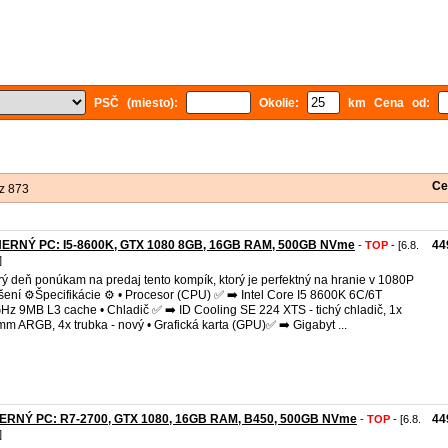
PSČ (miesto):
Okolie:
km Cena od:
Ce
z 873
 HERNÝ PC: I5-8600K, GTX 1080 8GB, 16GB RAM, 500GB NVme
44
-
TOP
- [6.8.
]
ý deň ponúkam na predaj tento kompík, ktorý je perfektný na hranie v 1080P
íšení ⚙️Špecifikácie ⚙️ • Procesor (CPU) ✅ ➡️ Intel Core I5 8600K 6C/6T
Hz 9MB L3 cache • Chladič ✅ ➡️ ID Cooling SE 224 XTS - tichý chladič, 1x
m ARGB, 4x trubka - nový • Grafická karta (GPU)✅ ➡️ Gigabyt ...
HERNÝ PC: R7-2700, GTX 1080, 16GB RAM, B450, 500GB NVme
44
-
TOP
- [6.8.
]