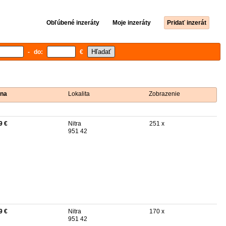
Obľúbené inzeráty
Moje inzeráty
Pridať inzerát
- do:
€
na
Lokalita
Zobrazenie
9 €
Nitra
251 x
951 42
9 €
Nitra
170 x
951 42