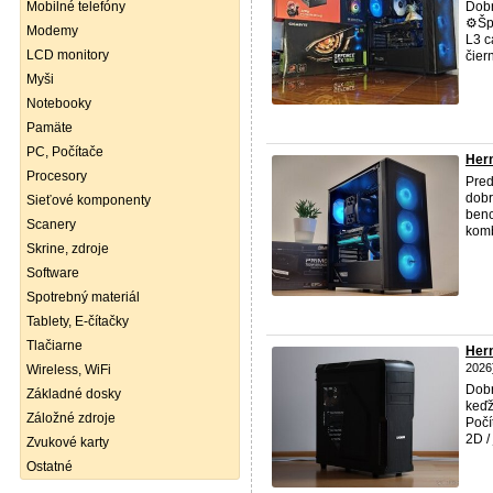
Mobilné telefóny
Dobr
⚙️Šp
Modemy
L3 c
LCD monitory
čier
Myši
Notebooky
Pamäte
PC, Počítače
Hern
Procesory
Pre
dobr
Sieťové komponenty
benc
Scanery
komb
Skrine, zdroje
Software
Spotrebný materiál
Tablety, E-čítačky
Tlačiarne
Her
2026
Wireless, WiFi
Dobr
Základné dosky
keďž
Záložné zdroje
Počí
2D /
Zvukové karty
Ostatné