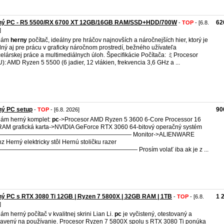
ný PC - R5 5500/RX 6700 XT 12GB/16GB RAM/SSD+HDD/700W
62
-
TOP
- [6.8.
]
dám
herny
počítač, ideálny pre hráčov najnovších a náročnejších hier, ktorý je
ný aj pre prácu v graficky náročnom prostredí, bežného užívateľa
elárskej práce a multimediálnych úloh. Špecifikácie Počítača: ミProcesor
): AMD Ryzen 5 5500 (6 jadier, 12 vlákien, frekvencia 3,6 GHz a ...
ný PC setup
90
-
TOP
- [6.8. 2026]
ám herný komplet:
pc
->Procesor AMD Ryzen 5 3600 6-Core Processor 16
AM grafická karta->NVIDIA GeForce RTX 3060 64-bitový operačný systém
—————————————————————— Monitor->ALIENWARE
z Herný elektricky stôl Hernú stoličku razer
—————————————————————— Prosím volať iba ak je z ...
ý PC s RTX 3080 Ti 12GB | Ryzen 7 5800X | 32GB RAM | 1TB
1 
-
TOP
- [6.8.
]
ám herný počítač v kvalitnej skrini Lian Li.
pc
je vyčistený, otestovaný a
ravený na používanie. Procesor Ryzen 7 5800X spolu s RTX 3080 Ti ponúka