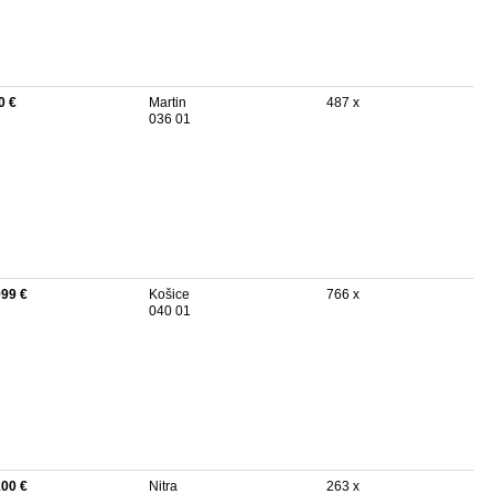
0 €
Martin
487 x
036 01
999 €
Košice
766 x
040 01
100 €
Nitra
263 x