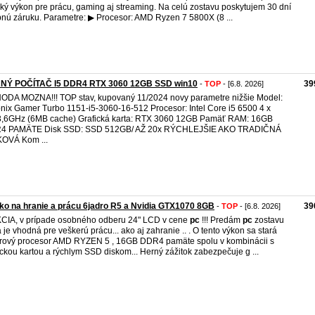
ký výkon pre prácu, gaming aj streaming. Na celú zostavu poskytujem 30 dní
nú záruku. Parametre: ▶ Procesor: AMD Ryzen 7 5800X (8 ...
NÝ POČÍTAČ I5 DDR4 RTX 3060 12GB SSD win10
39
-
TOP
- [6.8. 2026]
DA MOZNA!!! TOP stav, kupovaný 11/2024 novy parametre nižšie Model:
nix Gamer Turbo 1151-i5-3060-16-512 Procesor: Intel Core i5 6500 4 x
3,6GHz (6MB cache) Grafická karta: RTX 3060 12GB Pamäť RAM: 16GB
4 PAMÄTE Disk SSD: SSD 512GB/ AŽ 20x RÝCHLEJŠIE AKO TRADIČNÁ
OVÁ Kom ...
o na hranie a prácu 6jadro R5 a Nvidia GTX1070 8GB
39
-
TOP
- [6.8. 2026]
AKCIA, v prípade osobného odberu 24" LCD v cene
pc
!!! Predám
pc
zostavu
á je vhodná pre veškerú prácu... ako aj zahranie .. . O tento výkon sa stará
rový procesor AMD RYZEN 5 , 16GB DDR4 pamäte spolu v kombinácii s
ickou kartou a rýchlym SSD diskom... Herný zážitok zabezpečuje g ...