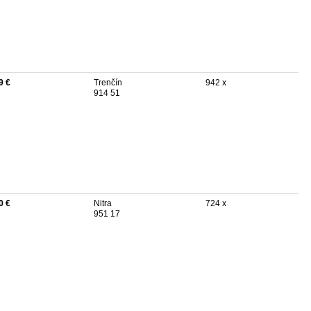
9 €
Trenčín
942 x
914 51
0 €
Nitra
724 x
951 17