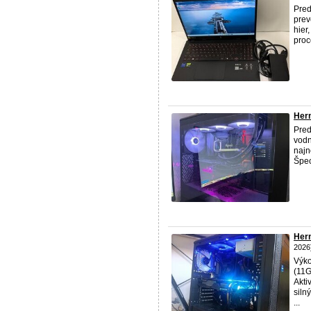
Pred
prev
hier
proc
Her
Pre
vodn
najn
Špec
Hern
2026
Výk
(11
Akti
siln
...