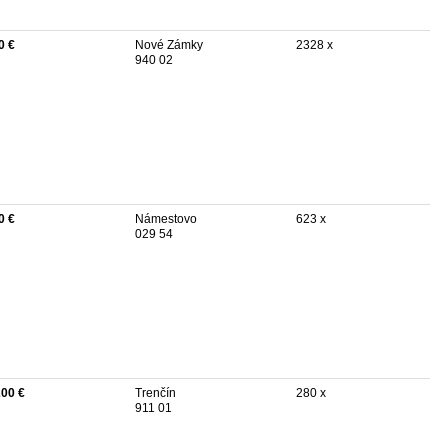
0 €
Nové Zámky
2328 x
940 02
0 €
Námestovo
623 x
029 54
200 €
Trenčín
280 x
911 01