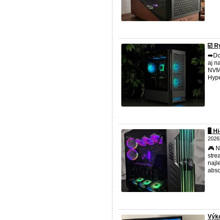
☑️ R
➡️Do
aj n
NV
Hype
🖥️ 
2026
🎮 N
stre
najl
abso
Výko