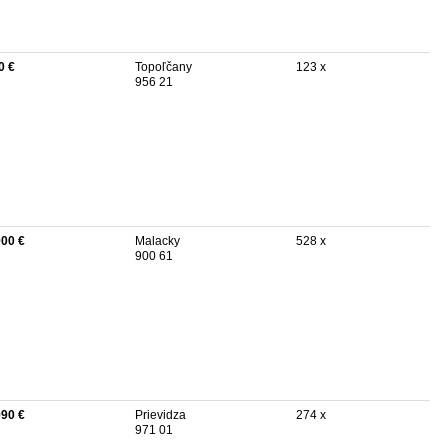
0 €
Topoľčany
123 x
956 21
000 €
Malacky
528 x
900 61
990 €
Prievidza
274 x
971 01