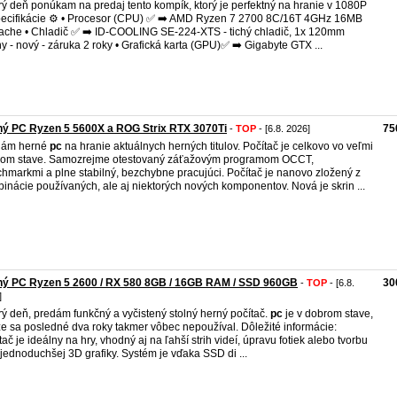
ý deň ponúkam na predaj tento kompík, ktorý je perfektný na hranie v 1080P
ecifikácie ⚙️ • Procesor (CPU) ✅ ➡️ AMD Ryzen 7 2700 8C/16T 4GHz 16MB
ache • Chladič ✅ ➡️ ID-COOLING SE-224-XTS - tichý chladič, 1x 120mm
ny - nový - záruka 2 roky • Grafická karta (GPU)✅ ➡️ Gigabyte GTX ...
ý PC Ryzen 5 5600X a ROG Strix RTX 3070Ti
75
-
TOP
- [6.8. 2026]
dám herné
pc
na hranie aktuálnych herných titulov. Počítač je celkovo vo veľmi
om stave. Samozrejme otestovaný záťažovým programom OCCT,
hmarkmi a plne stabilný, bezchybne pracujúci. Počítač je nanovo zložený z
inácie používaných, ale aj niektorých nových komponentov. Nová je skrin ...
ný PC Ryzen 5 2600 / RX 580 8GB / 16GB RAM / SSD 960GB
30
-
TOP
- [6.8.
]
ý deň, predám funkčný a vyčistený stolný herný počítač.
pc
je v dobrom stave,
e sa posledné dva roky takmer vôbec nepoužíval. Dôležité informácie:
tač je ideálny na hry, vhodný aj na ľahší strih videí, úpravu fotiek alebo tvorbu
 jednoduchšej 3D grafiky. Systém je vďaka SSD di ...