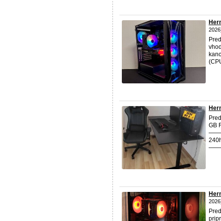
Her
2026
Pre
vhod
kanc
(CPU
Her
Pred
GB R
——
240h
———
Hern
2026
Pred
prip