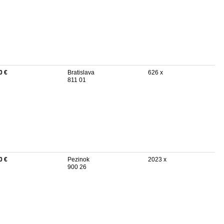
0 €
Bratislava
626 x
811 01
0 €
Pezinok
2023 x
900 26