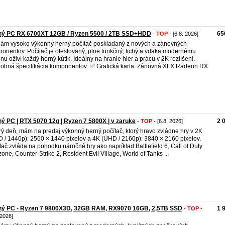
ný PC RX 6700XT 12GB / Ryzen 5500 / 2TB SSD+HDD
65
-
TOP
- [6.8. 2026]
ám vysoko výkonný herný počítač poskladaný z nových a zánovných
onentov. Počítač je otestovaný, plne funkčný, tichý a vďaka modernému
jnu oživí každý herný kútik. Ideálny na hranie hier a prácu v 2K rozlíšení.
obná špecifikácia komponentov: ✅ Grafická karta: Zánovná XFX Radeon RX
ý PC | RTX 5070 12g | Ryzen 7 5800X | v zaruke
2 
-
TOP
- [6.8. 2026]
ý deň, mám na predaj výkonný herný počítač, ktorý hravo zvládne hry v 2K
 / 1440p): 2560 × 1440 pixelov a 4K (UHD / 2160p): 3840 × 2160 pixelov.
tač zvláda na pohodku náročné hry ako napríklad Battlefield 6, Call of Duty
one, Counter-Strike 2, Resident Evil Village, World of Tanks ...
ný PC - Ryzen 7 9800X3D, 32GB RAM, RX9070 16GB, 2,5TB SSD
1 
-
TOP
-
 2026]