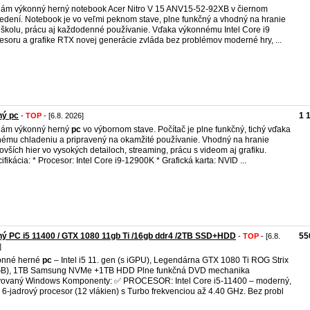
ám výkonný herný notebook Acer Nitro V 15 ANV15-52-92XB v čiernom
edení. Notebook je vo veľmi peknom stave, plne funkčný a vhodný na hranie
, školu, prácu aj každodenné používanie. Vďaka výkonnému Intel Core i9
esoru a grafike RTX novej generácie zvláda bez problémov moderné hry, ...
ný pc
1 
-
TOP
- [6.8. 2026]
dám výkonný herný
pc
vo výbornom stave. Počítač je plne funkčný, tichý vďaka
ému chladeniu a pripravený na okamžité používanie. Vhodný na hranie
ovších hier vo vysokých detailoch, streaming, prácu s videom aj grafiku.
ifikácia: * Procesor: Intel Core i9-12900K * Grafická karta: NVID ...
ý PC i5 11400 / GTX 1080 11gb Ti /16gb ddr4 /2TB SSD+HDD
55
-
TOP
- [6.8.
]
onné herné
pc
– Intel i5 11. gen (s iGPU), Legendárna GTX 1080 Ti ROG Strix
GB), 1TB Samsung NVMe +1TB HDD Plne funkčná DVD mechanika
vovaný Windows Komponenty: ✅ PROCESOR: Intel Core i5-11400 – moderný,
ý 6-jadrový procesor (12 vlákien) s Turbo frekvenciou až 4.40 GHz. Bez probl