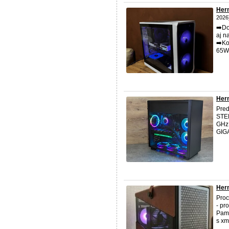
Hern
2026
➡️Do
aj n
➡️Ko
65W)
Hern
Pred
STEE
GHz 
GIGA
Hern
Proc
- pr
Pamä
s xm