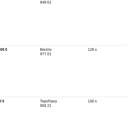
949 01
100 €
Brezno
126 x
977 01
0 €
Topoľčany
100 x
956 21