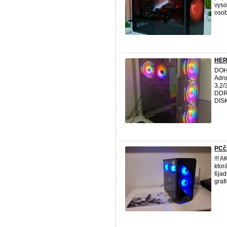
vyso
osob
HER
DOHO
Adro
3,2/
DDR
DISK
PCčk
!!! 
ktor
6jad
graf