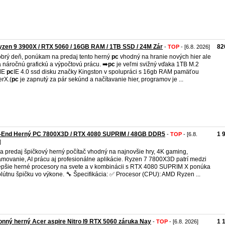
yzen 9 3900X / RTX 5060 / 16GB RAM / 1TB SSD / 24M Zár
82
-
TOP
- [6.8. 2026]
brý deň, ponúkam na predaj tento herný
pc
vhodný na hranie nových hier ale
a náročnú grafickú a výpočtovú prácu. ➡️
pc
je veľmi svižný vďaka 1TB M.2
ME
pc
IE 4.0 ssd disku značky Kingston v spolupráci s 16gb RAM pamäťou
rX.(
pc
je zapnutý za pár sekúnd a načítavanie hier, programov je ...
Hi-End Herný PC 7800X3D / RTX 4080 SUPRIM / 48GB DDR5
1 
-
TOP
- [6.8.
]
a predaj špičkový herný počítač vhodný na najnovšie hry, 4K gaming,
amovanie, AI prácu aj profesionálne aplikácie. Ryzen 7 7800X3D patrí medzi
epšie herné procesory na svete a v kombinácii s RTX 4080 SUPRIM X ponúka
lútnu špičku vo výkone. 🔧 Špecifikácia: ✅ Procesor (CPU): AMD Ryzen ...
nný herný Acer aspire Nitro I9 RTX 5060 záruka Nay
1 
-
TOP
- [6.8. 2026]