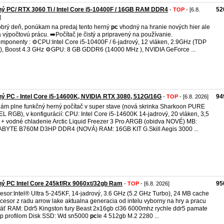
ý PC/ RTX 3060 Ti / Intel Core i5-10400F / 16GB RAM DDR4
52
-
TOP
- [6.8.
]
brý deň, ponúkam na predaj tento herný
pc
vhodný na hranie nových hier ale
a výpočtovú prácu. ➡️Počítač je čistý a pripravený na používanie.
mponenty : ⚙️CPU:Intel Core i5-10400F / 6-jadrový, 12 vláken, 2.9GHz (TDP
, Boost 4.3 GHz ⚙️GPU: 8 GB GDDR6 (14000 MHz ), NVIDIA GeForce ...
ý PC - Intel Core i5-14600K, NVIDIA RTX 3080, 512G/16G
94
-
TOP
- [6.8. 2026]
ám plne funkčný herný počítač v super stave (nová skrinka Sharkoon PURE
L RGB), v konfigurácií: CPU: Intel Core i5-14600K 14-jadrový, 20 vláken, 3,5
+ vodné chladenie Arctic Liquid Freezer 3 Pro ARGB (obidva NOVÉ) MB:
BYTE B760M D3HP DDR4 (NOVÁ) RAM: 16GB KIT G.Skill Aegis 3000 ...
ý PC Intel Core 245kf/Rx 9060xt/32gb Ram
95
-
TOP
- [6.8. 2026]
esor:Intel® Ultra 5-245KF, 14-jadrový, 3.6 GHz (5.2 GHz Turbo), 24 MB cache
ocesor z radu arrow lake aktualna generacia od intelu vyborny na hry a pracu
ť RAM: Ddr5 Kingston fury Beast 2x16gb cl36 6000mhz rychle ddr5 pamate
p profilom Disk SSD: Wd sn5000
pc
Ie 4 512gb M.2 2280 ...