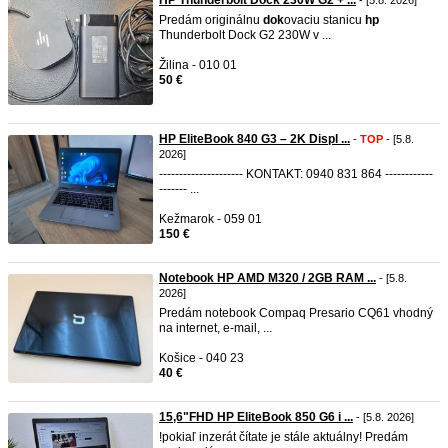
HP Thunderbolt Dock 230W G2 + ...
- [5.8. 2026]
Predám originálnu
dok
ovaciu stanicu
hp
Thunderbolt Dock G2 230W v ...
Žilina - 010 01
50 €
HP EliteBook 840 G3 – 2K Displ ...
-
TOP
- [5.8.
2026]
--------------------- KONTAKT: 0940 831 864 ------------
------- ...
Kežmarok - 059 01
150 €
Notebook HP AMD M320 / 2GB RAM ...
- [5.8.
2026]
Predám notebook Compaq Presario CQ61 vhodný
na internet, e-mail, ...
Košice - 040 23
40 €
15,6"FHD HP EliteBook 850 G6 i ...
- [5.8. 2026]
!pokiaľ inzerát čítate je stále aktuálny! Predám