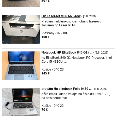
507 €
HP LaserJet MFP M234dw
- [6.8. 2026]
Predám multifunkčnú čiernobielu laserovú
tlačiareň
hp
LaserJet MF ...
Piešťany - 922 08
100 €
Notebook HP EliteBook 840 G1 i ...
- [6.8. 2026]
hp
EliteBook 840 G1 Notebook PC Procesor: Intel
Core i5‑4310U, ...
Košice - 040 23
145 €
predám Hp elitebook Folio 9470 ...
- [6.8. 2026]
píšte email , alebo volajte na číslo 0903697122 ,
na sms neodpove ...
Košice - 040 22
70 €