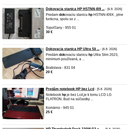
Dokovacia stanica HP HSTNN-I09 ...
- [6.8. 2026]
Predam
dok
ovaciu stanicu
hp
HSTNN-I09X , plne
funkcna, spolu so z ...
Topoľčany - 955 01
30 €
Dokovacia stanica HP Ultra Sli ...
- [6.8. 2026]
Predám
dok
ovaciu stanicu
hp
Ultra Slim 2023,
minimum používaná, a ...
Bratislava - 831 04
20 €
Predám notebook HP bez Lcd
- [5.8. 2026]
Notebook
hp
je bez Lcd,je k tomu LCD LG
FLATRON. Bud na súčiastky ...
Komárno - 945 01
25 €