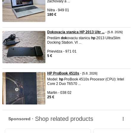
zachovalý a ...
Nitra - 949 01
180 €
Dokovacia stanica HP 2013 Ultr ...
- [5.8. 2026]
Predám
dok
ovaciu stanicu
hp
2013 UltraSlim
Docking Station. Vl ...
Prievidza - 971 01
5 €
HP ProBook 4510s
- [5.8. 2026]
Model:
hp
ProBook 4510s Procesor (CPU): Intel
Core 2 Duo T6570 ...
Martin - 038 02
25 €