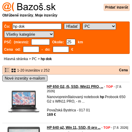
Pridať inzerát
Obľúbené inzeráty
,
Moje inzeráty
Čo:
PSČ (miesto):
Okolie:
km
Cena od:
- do:
€
Hlavná stránka
>
PC
>
hp dok
Cena
1-20 inzerátov z 252
Nové inzeráty e-mailom
HP 650 G2, i5, SSD, Win11 PRO, ...
-
TOP
- [7.8.
2026]
Nanovopreinštalovaný notebook
hp
Probook 650
G2 s WIN11 PRO, - m ...
Považská Bystrica - 017 01
169 €
HP 640 g2, Win 11, SSD, i5 pro ...
-
TOP
- [7.8. 2026]