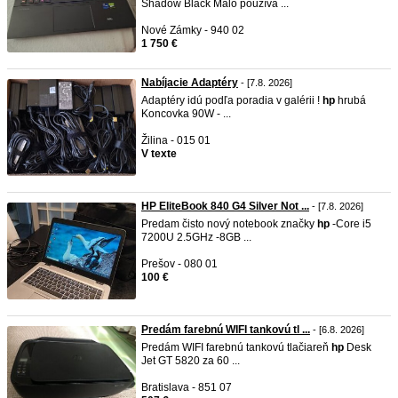
Shadow Black Malo používa ...
Nové Zámky - 940 02
1 750 €
Nabíjacie Adaptéry
- [7.8. 2026]
Adaptéry idú podľa poradia v galérii !
hp
hrubá
Koncovka 90W - ...
Žilina - 015 01
V texte
HP EliteBook 840 G4 Silver Not ...
- [7.8. 2026]
Predam čisto nový notebook značky
hp
-Core i5
7200U 2.5GHz -8GB ...
Prešov - 080 01
100 €
Predám farebnú WIFI tankovú tl ...
- [6.8. 2026]
Predám WIFI farebnú tankovú tlačiareň
hp
Desk
Jet GT 5820 za 60 ...
Bratislava - 851 07