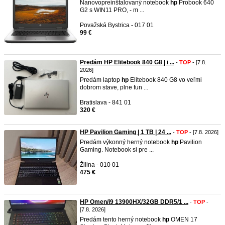
Nanovopreinštalovaný notebook
hp
Probook 640
G2 s WIN11 PRO, - m ...
Považská Bystrica - 017 01
99 €
Predám HP Elitebook 840 G8 | i ...
-
TOP
- [7.8.
2026]
Predám laptop
hp
Elitebook 840 G8 vo veľmi
dobrom stave, plne fun ...
Bratislava - 841 01
320 €
HP Pavilion Gaming | 1 TB | 24 ...
-
TOP
- [7.8. 2026]
Predám výkonný herný notebook
hp
Pavilion
Gaming. Notebook si pre ...
Žilina - 010 01
475 €
HP Omen/i9 13900HX/32GB DDR5/1 ...
-
TOP
-
[7.8. 2026]
Predám tento herný notebook
hp
OMEN 17