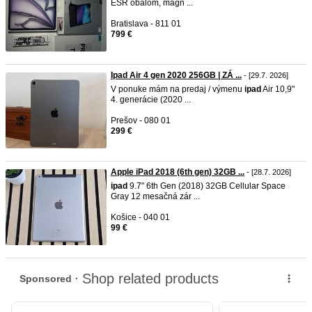
ESR obalom, magn ...
Bratislava - 811 01
799 €
Ipad Air 4 gen 2020 256GB | ZÁ ...
- [29.7. 2026]
V ponuke mám na predaj / výmenu
ipad
Air 10,9"
4. generácie (2020 ...
Prešov - 080 01
299 €
Apple iPad 2018 (6th gen) 32GB ...
- [28.7. 2026]
ipad
9.7" 6th Gen (2018) 32GB Cellular Space
Gray 12 mesačná zár ...
Košice - 040 01
99 €