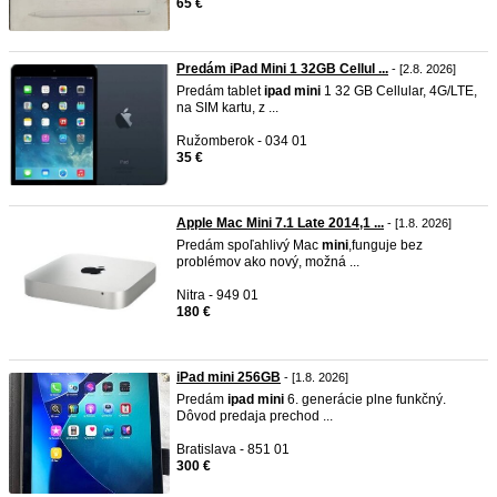
65 €
Predám iPad Mini 1 32GB Cellul ...
- [2.8. 2026]
Predám tablet
ipad
mini
1 32 GB Cellular, 4G/LTE,
na SIM kartu, z ...
Ružomberok - 034 01
35 €
Apple Mac Mini 7.1 Late 2014,1 ...
- [1.8. 2026]
Predám spoľahlivý Mac
mini
,funguje bez
problémov ako nový, možná ...
Nitra - 949 01
180 €
iPad mini 256GB
- [1.8. 2026]
Predám
ipad
mini
6. generácie plne funkčný.
Dôvod predaja prechod ...
Bratislava - 851 01
300 €