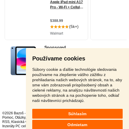
Používame cookies
Súbory cookie a ďalšie technológie sledovania
používame na zlepšenie vášho zážitku z
prehliadania našich webových stránok, na to, aby
sme vám zobrazovali prispôsobený obsah a
cielené reklamy, na analýzu návštevnosti našich
Stránka:
1
2
3
Ďalšia
webových stránok a na pochopenie toho, odkiaľ
naši návštevníci prichádzajú.
©2026 Bazoš -
Inzercia, bazár
Súhlasím
Pomoc
,
Otázky
,
Hodnotenie
,
Kontakt
,
Reklama
,
Podmienky
,
Ochrana údajov
,
RSS
,
Odmietam
Inzeráty PC celkom:
35316
, za 24 hodín:
1640