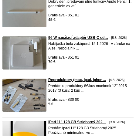
Dobrý deň, predávam plne funkčný Apple Pencil 1.
generácie vo veľ ...
Bratislava - 851 01
45 €
96 W napájací adaptér USB-C od ...
- [5.8. 2026]
Nabíjačka bola zakúpená 15.1.2026 - v záruke na
Alze. Nebola nik ...
Bratislava - 851 01
70 €
Reproduktory (mac, ipad, iphon ...
- [4.8. 2026]
Predám reproduktory 8€/kus macbook 12" 2015-
2017 (3 kusy, 2 kus ...
Bratislava - 830 00
5 €
iPad 11" 128 GB Strieborný 202 ...
- [3.8. 2026]
Predám
ipad
11" 128 GB Strieborný 2025
Používané
mini
málne, vo ...