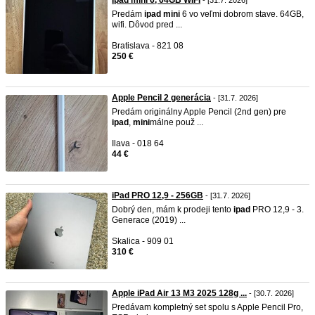
Ipad mini 6, 64GB WIFI
- [31.7. 2026]
Predám
ipad
mini
6 vo veľmi dobrom stave. 64GB,
wifi. Dôvod pred ...
Bratislava - 821 08
250 €
Apple Pencil 2 generácia
- [31.7. 2026]
Predám originálny Apple Pencil (2nd gen) pre
ipad
,
mini
málne použ ...
Ilava - 018 64
44 €
iPad PRO 12,9 - 256GB
- [31.7. 2026]
Dobrý den, mám k prodeji tento
ipad
PRO 12,9 - 3.
Generace (2019) ...
Skalica - 909 01
310 €
Apple iPad Air 13 M3 2025 128g ...
- [30.7. 2026]
Predávam kompletný set spolu s Apple Pencil Pro,