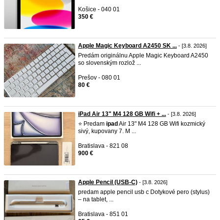
Košice - 040 01
350 €
Apple Magic Keyboard A2450 SK ...
- [3.8. 2026]
Predám originálnu Apple Magic Keyboard A2450
so slovenským rozlož ...
Prešov - 080 01
80 €
iPad Air 13" M4 128 GB Wifi + ...
- [3.8. 2026]
⭐ Predam
ipad
Air 13" M4 128 GB Wifi kozmický
sivý, kupovany 7. M ...
Bratislava - 821 08
900 €
Apple Pencil (USB-C)
- [3.8. 2026]
predam apple pencil usb c Dotykové pero (stylus)
– na tablet, ...
Bratislava - 851 01