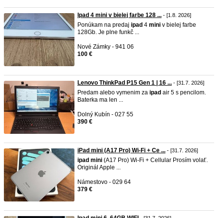
Ipad 4 mini v bielej farbe 128 ...
- [1.8. 2026]
Ponúkam na predaj
ipad
4
mini
v bielej farbe
128Gb. Je plne funkč ...
Nové Zámky - 941 06
100 €
Lenovo ThinkPad P15 Gen 1 | 16 ...
- [31.7. 2026]
Predam alebo vymenim za
ipad
air 5 s pencilom.
Baterka ma len ...
Dolný Kubín - 027 55
390 €
iPad mini (A17 Pro) Wi-Fi + Ce ...
- [31.7. 2026]
ipad
mini
(A17 Pro) Wi-Fi + Cellular Prosím volať.
Originál Apple ...
Námestovo - 029 64
379 €