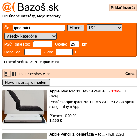
Pridať inzerát
Obľúbené inzeráty
,
Moje inzeráty
Čo:
PSČ (miesto):
Okolie:
km
Cena od:
- do:
€
Hlavná stránka
>
PC
>
ipad mini
Cena
1-20 inzerátov z 72
Nové inzeráty e-mailom
Apple iPad Pro 11” M5 512GB + ...
-
TOP
- [6.8.
2026]
Predám Apple
ipad
Pro 11” M5 Wi-Fi 512 GB spolu
s originálnym App ...
Púchov - 020 01
1 400 €
Apple Pencil 1. generácia – to ...
- [5.8. 2026]