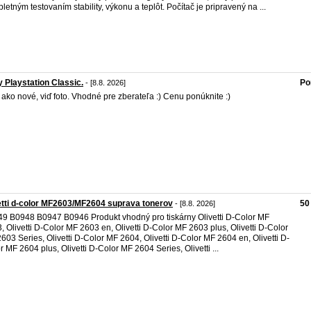
letným testovaním stability, výkonu a teplôt. Počítač je pripravený na ...
 Playstation Classic.
Po
- [8.8. 2026]
 ako nové, viď foto. Vhodné pre zberateľa :) Cenu ponúknite :)
etti d-color MF2603/MF2604 suprava tonerov
50
- [8.8. 2026]
9 B0948 B0947 B0946 Produkt vhodný pro tiskárny Olivetti D-Color MF
, Olivetti D-Color MF 2603 en, Olivetti D-Color MF 2603 plus, Olivetti D-Color
603 Series, Olivetti D-Color MF 2604, Olivetti D-Color MF 2604 en, Olivetti D-
r MF 2604 plus, Olivetti D-Color MF 2604 Series, Olivetti ...