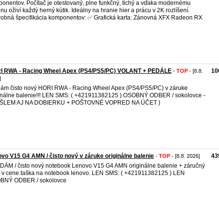
onentov. Počítač je otestovaný, plne funkčný, tichý a vďaka modernému
jnu oživí každý herný kútik. Ideálny na hranie hier a prácu v 2K rozlíšení.
obná špecifikácia komponentov: ✅ Grafická karta: Zánovná XFX Radeon RX
I RWA - Racing Wheel Apex (PS4/PS5/PC) VOLANT + PEDÁLE
10
-
TOP
- [8.8.
]
ám čisto nový HORI RWA - Racing Wheel Apex (PS4/PS5/PC) v záruke
inálne balenie!!! LEN SMS: ( +421911382125 ) OSOBNÝ ODBER / sokolovce -
OŠLEM AJ NA DOBIERKU + POŠTOVNÉ VOPRED NA ÚČET )
vo V15 G4 AMN / čisto nový v záruke originálne balenie
43
-
TOP
- [8.8. 2026]
ÁM / čisto nový notebook Lenovo V15 G4 AMN originálne balenie + záručný
 + v cene taška na notebook lenovo. LEN SMS: ( +421911382125 ) LEN
BNÝ ODBER / sokolovce