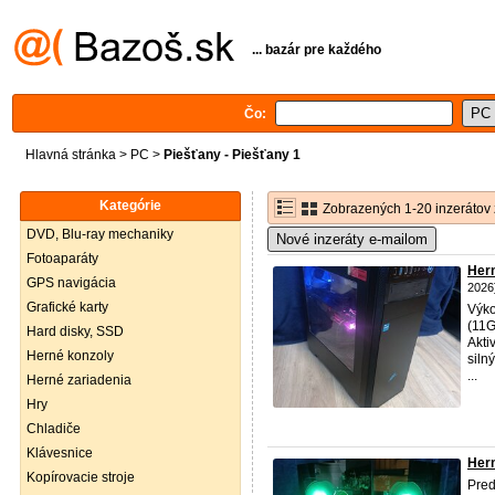
... bazár pre každého
Čo:
Hlavná stránka
>
PC
>
Piešťany - Piešťany 1
Kategórie
Zobrazených 1-20 inzerátov 
DVD, Blu-ray mechaniky
Nové inzeráty e-mailom
Fotoaparáty
Hern
GPS navigácia
2026
Grafické karty
Výko
(11
Hard disky, SSD
Akti
Herné konzoly
siln
...
Herné zariadenia
Hry
Chladiče
Klávesnice
Her
Kopírovacie stroje
Pred