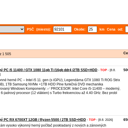
PSČ (miesto):
Okolie:
km Cena od:
Ce
z 1 505
ý PC i5 11400 / GTX 1080 11gb Ti /16gb ddr4 /2TB SSD+HDD
50
-
TOP
- [8.8.
]
nné herné PC – Intel i5 11. gen (s iGPU), Legendárna GTX 1080 Ti ROG Strix
GB), 1TB Samsung NVMe +1TB HDD Plne funkčná DVD mechanika
vovaný Windows Komponenty: ✅ PROCESOR: Intel Core i5-11400 – moderný,
ý 6-jadrový procesor (12 vlákien) s Turbo frekvenciou až 4.40 GHz. Bez probl
ný PC RX 6700XT 12GB / Ryzen 5500 / 2TB SSD+HDD
65
-
TOP
- [8.8. 2026]
ám vysoko výkonný herný počítač poskladaný z nových a zánovných