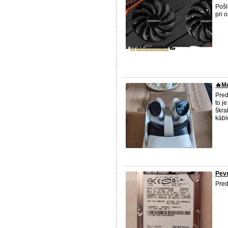
Pošl
pri 
🔥Me
Pred
to j
škra
kábl
Pev
Pred