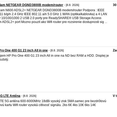
dam NETGEAR DGND3800B modem/router
30
- [8.8. 2026]
dam N600 ADSL2+ NETGEAR DGND3800B modem/router Podpora : IEEE
11 b/g/n 2.4 GHz IEEE 802.11 a/n 5.0 GHz 1 WAN (optika/kablovka) a 4 LAN
y 10/100/1000 2 USB 2.0 porty pre ReadySHARE® USB Storage Access
n ADSL2+ port Mozno pouzit ako Wifi router pre rozsirenie dostupnosti sig ...
ro One 400 G1 23 inch All in one
Za
- [8.8. 2026]
jem HP Pro One 400 G1 23 inch All in one na ND bez RAM a HDD. Displej je
ozbitý.
4G LTE Anténa
V 
- [8.8. 2026]
TE 5G anténa 600-6000MHz 18dBi vysoký zisk SMA samec pre bezdrôtovú
ovú kartu Wifi router vysoká citlivosť signálu. 2ks 6€ 4ks 10€ 6ks 14€