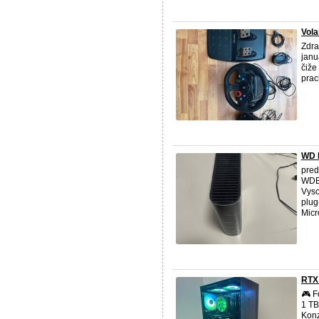
Vola
Zdra
janu
čiže
prac
WD 
pred
WDB
Vyso
plug
Micr
RTX 
🎮 F
1 TB
Konz