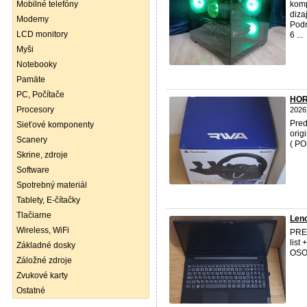
Mobilné telefóny
komp
diza
Modemy
Podr
LCD monitory
6 ...
Myši
Notebooky
Pamäte
PC, Počítače
HOR
Procesory
2026
Pred
Sieťové komponenty
orig
Scanery
( P
Skrine, zdroje
Software
Spotrebný materiál
Tablety, E-čítačky
Tlačiarne
Leno
Wireless, WiFi
PRED
list
Základné dosky
OSO
Záložné zdroje
Zvukové karty
Ostatné