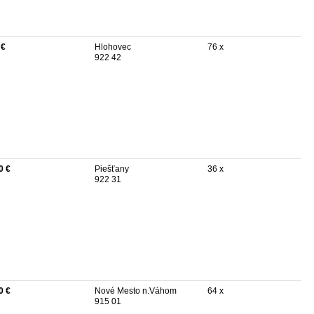
 €
Hlohovec
76 x
922 42
0 €
Piešťany
36 x
922 31
0 €
Nové Mesto n.Váhom
64 x
915 01