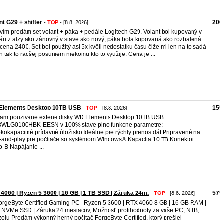
nt G29 + shifter
20
-
TOP
- [8.8. 2026]
vím predám set volant + páka + pedále Logitech G29. Volant bol kupovaný v
ári z alzy ako zánovný v stave ako nový, páka bola kupovaná ako rozbalená
 cena 240€. Set bol použitý asi 5x kvôli nedostatku času čiže mi len na to sadá
h tak to radšej posuniem niekomu kto to využije. Cena je ...
Elements Desktop 10TB USB
15
-
TOP
- [8.8. 2026]
am pouzivane extene disky WD Elements Desktop 10TB USB
WLG0100HBK-EESN v 100% stave plno funkcne parametre:
kokapacitné prídavné úložisko Ideálne pre rýchly prenos dát Pripravené na
-and-play pre počítače so systémom Windows® Kapacita 10 TB Konektor
o-B Napájanie ...
4060 | Ryzen 5 3600 | 16 GB | 1 TB SSD | Záruka 24m.
57
-
TOP
- [8.8. 2026]
orgeByte Certified Gaming PC | Ryzen 5 3600 | RTX 4060 8 GB | 16 GB RAM |
 NVMe SSD | Záruka 24 mesiacov, Možnosť protihodnoty za vaše PC, NTB,
olu Predám výkonný herný počítač ForgeByte Certified, ktorý prešiel