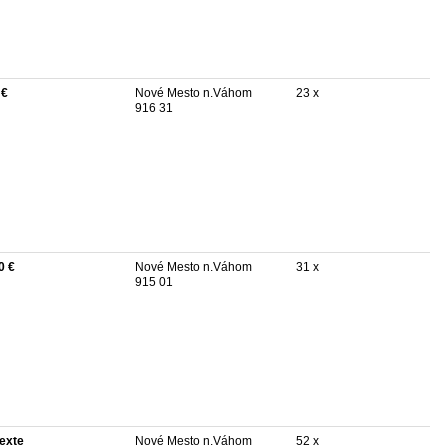
 €
Nové Mesto n.Váhom
23 x
916 31
0 €
Nové Mesto n.Váhom
31 x
915 01
texte
Nové Mesto n.Váhom
52 x