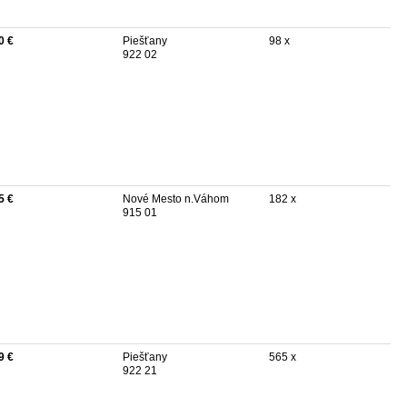
0 €
Piešťany
98 x
922 02
5 €
Nové Mesto n.Váhom
182 x
915 01
9 €
Piešťany
565 x
922 21