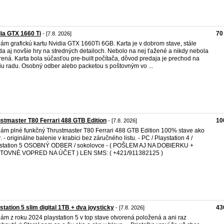
ia GTX 1660 Ti
70
- [7.8. 2026]
ám grafickú kartu Nvidia GTX 1660Ti 6GB. Karta je v dobrom stave, stále
da aj novšie hry na stredných detailoch. Nebolo na nej ťažené a nikdy nebola
rená. Karta bola súčasťou pre-built počítača, dôvod predaja je prechod na
iu radu. Osobný odber alebo packetou s poštovným vo ...
stmaster T80 Ferrari 488 GTB Edition
10
- [7.8. 2026]
ám plné funkčný Thrustmaster T80 Ferrari 488 GTB Edition 100% stave ako
. - originálne balenie v krabici bez záručného listu. - PC / Playstation 4 /
station 5 OSOBNÝ ODBER / sokolovce - ( POŠLEM AJ NA DOBIERKU +
TOVNÉ VOPRED NA ÚČET ) LEN SMS: ( +421/911382125 )
station 5 slim digital 1TB + dva joysticky
43
- [7.8. 2026]
ám z roku 2024 playstation 5 v top stave otvorená položená a ani raz