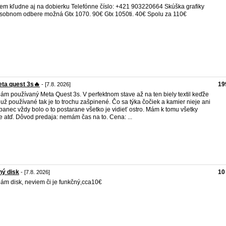
em kľudne aj na dobierku Telefónne číslo: +421 903220664 Skúška grafiky
osobnom odbere možná Gtx 1070. 90€ Gtx 1050ti. 40€ Spolu za 110€
ta quest 3s🔥
19
- [7.8. 2026]
ám používaný Meta Quest 3s. V perfektnom stave až na ten biely textil keďže
e už používané tak je to trochu zašpinené. Čo sa týka čočiek a kamier nieje ani
banec vždy bolo o to postarane všetko je vidieť ostro. Mám k tomu všetky
e atď. Dôvod predaja: nemám čas na to. Cena: ...
ný disk
10
- [7.8. 2026]
ám disk, neviem či je funkčný,cca10€