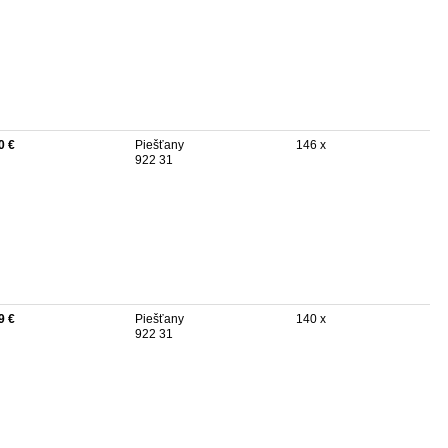
0 €
Piešťany
146 x
922 31
9 €
Piešťany
140 x
922 31