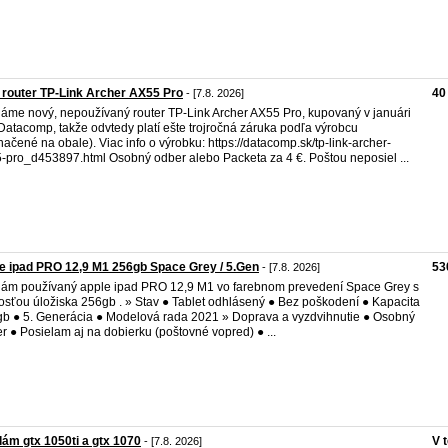
 router TP-Link Archer AX55 Pro
40
- [7.8. 2026]
áme nový, nepoužívaný router TP-Link Archer AX55 Pro, kupovaný v januári
Datacomp, takže odvtedy platí ešte trojročná záruka podľa výrobcu
načené na obale). Viac info o výrobku: https://datacomp.sk/tp-link-archer-
-pro_d453897.html Osobný odber alebo Packeta za 4 €. Poštou neposiel ...
e ipad PRO 12,9 M1 256gb Space Grey / 5.Gen
53
- [7.8. 2026]
ám používaný apple ipad PRO 12,9 M1 vo farebnom prevedení Space Grey s
osťou úložiska 256gb . » Stav ● Tablet odhlásený ● Bez poškodení ● Kapacita
b ● 5. Generácia ● Modelová rada 2021 » Doprava a vyzdvihnutie ● Osobný
r ● Posielam aj na dobierku (poštovné vopred) ● ...
ám gtx 1050ti a gtx 1070
V 
- [7.8. 2026]