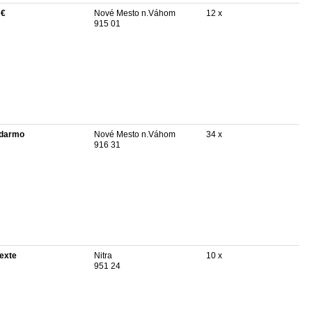
 €
Nové Mesto n.Váhom
12 x
915 01
darmo
Nové Mesto n.Váhom
34 x
916 31
texte
Nitra
10 x
951 24