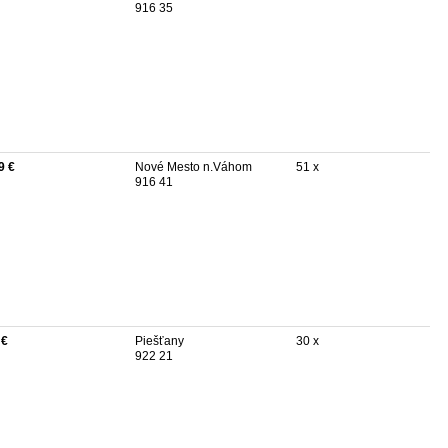
916 35
9 €
Nové Mesto n.Váhom
51 x
916 41
 €
Piešťany
30 x
922 21