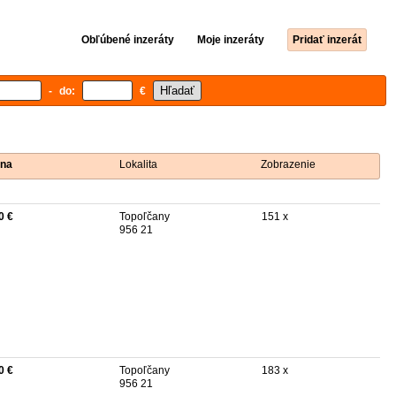
Obľúbené inzeráty
Moje inzeráty
Pridať inzerát
- do:
€
na
Lokalita
Zobrazenie
0 €
Topoľčany
151 x
956 21
0 €
Topoľčany
183 x
956 21