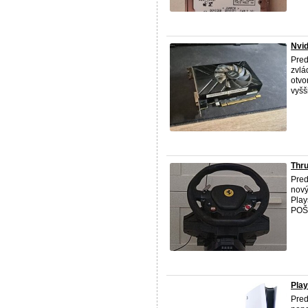
Nvid
Pred
zvlá
otvo
vyšš
Thru
Pred
nový
Play
POŠ
Play
Pred