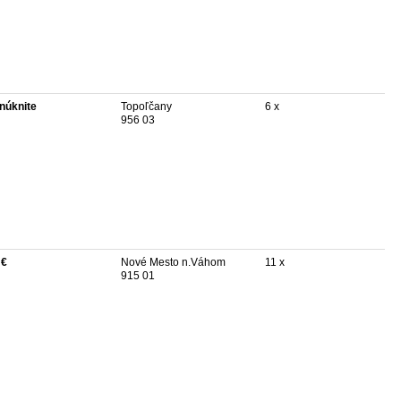
núknite
Topoľčany
6 x
956 03
 €
Nové Mesto n.Váhom
11 x
915 01