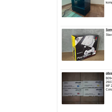
komp
Sony
Stav
oliv
B094
2603
MF 2
Colo