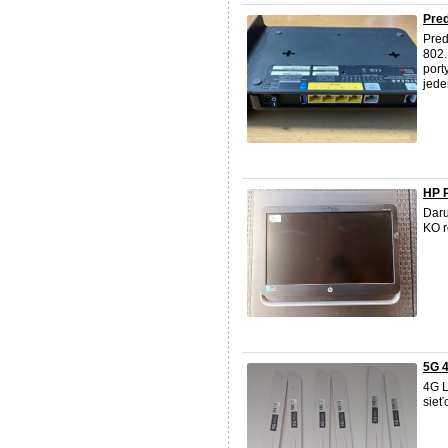
Pre
Pre
802.
port
jede
HP P
Daru
KO r
5G 
4G L
sieť