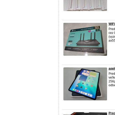
WiFi
Pred
cez 
(vyz
ax55
appl
Pred
veľk
256g
odbe
Pred