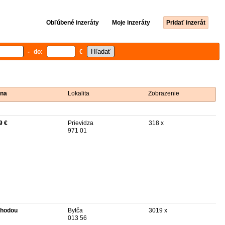
Obľúbené inzeráty
Moje inzeráty
Pridať inzerát
- do:
€
na
Lokalita
Zobrazenie
9 €
Prievidza
318 x
971 01
hodou
Bytča
3019 x
013 56