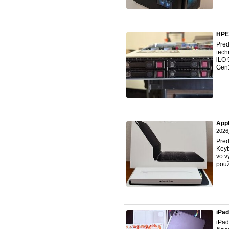
HPE 
Pred
tech
iLO 
Gen1
Appl
2026
Pred
Keyb
vo v
použ
iPad
iPad