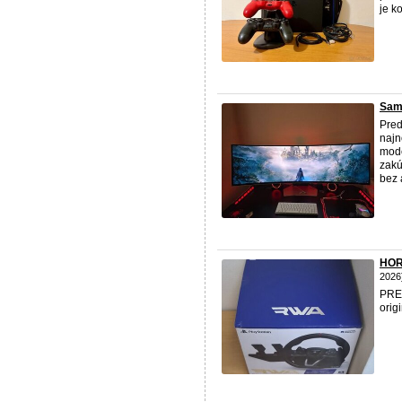
je k
Sam
Pred
najn
mode
zakú
bez a
HOR
2026
PRED
orig