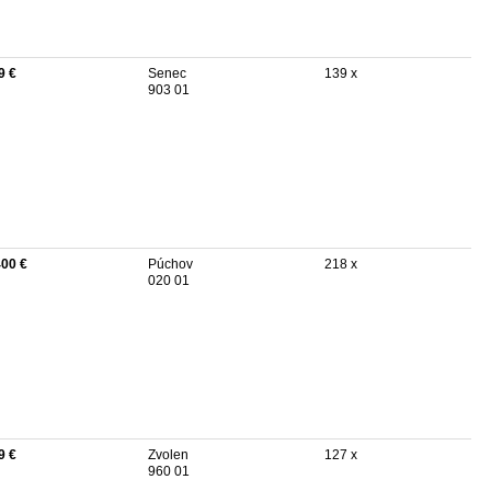
9 €
Senec
139 x
903 01
400 €
Púchov
218 x
020 01
9 €
Zvolen
127 x
960 01