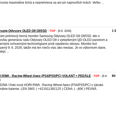
onzola maximálne tichá a neprehrieva sa ani pri najnovších hrách. Veľko ...
sung Odyssey OLED G9 G95SD
1 
-
TOP
- [6.8. 2026]
ám prémiový herný monitor Samsung Odyssey OLED G9 G95SD. Ide o
ovšiu generáciu radu Odyssey OLED G9 s vylepšeným QD-OLED panelom a
rnými ochrannými technológiami proti vypáleniu obrazu. Monitor bol
pený 9. 6. 2026, takže má len niečo viac ako mesiac. Je vo výbornom stave,
kýc ...
I RWA - Racing Wheel Apex (PS4/PS5/PC) VOLANT + PEDÁLE
80
-
TOP
- [6.8.
]
ÁM / čisto nový HORI RWA - Racing Wheel Apex (PS4/PS5/PC) v záruke
inálne balenie. LEN SMS: ( +421911382125 ) CENA: ( -,80€ ) PEVNÁ.