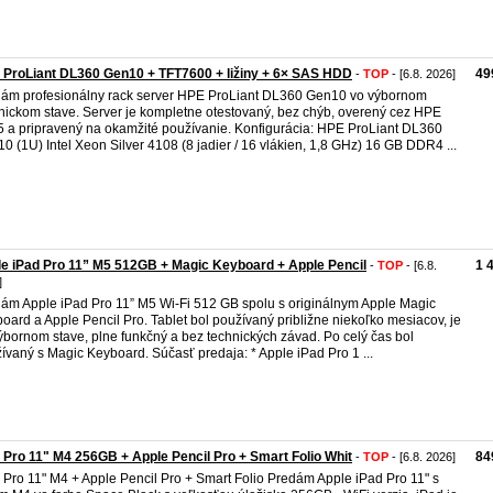
ProLiant DL360 Gen10 + TFT7600 + ližiny + 6× SAS HDD
49
-
TOP
- [6.8. 2026]
ám profesionálny rack server HPE ProLiant DL360 Gen10 vo výbornom
nickom stave. Server je kompletne otestovaný, bez chýb, overený cez HPE
5 a pripravený na okamžité používanie. Konfigurácia: HPE ProLiant DL360
0 (1U) Intel Xeon Silver 4108 (8 jadier / 16 vlákien, 1,8 GHz) 16 GB DDR4 ...
e iPad Pro 11” M5 512GB + Magic Keyboard + Apple Pencil
1 
-
TOP
- [6.8.
]
ám Apple iPad Pro 11” M5 Wi-Fi 512 GB spolu s originálnym Apple Magic
oard a Apple Pencil Pro. Tablet bol používaný približne niekoľko mesiacov, je
ýbornom stave, plne funkčný a bez technických závad. Po celý čas bol
ívaný s Magic Keyboard. Súčasť predaja: * Apple iPad Pro 1 ...
 Pro 11" M4 256GB + Apple Pencil Pro + Smart Folio Whit
84
-
TOP
- [6.8. 2026]
 Pro 11" M4 + Apple Pencil Pro + Smart Folio Predám Apple iPad Pro 11" s