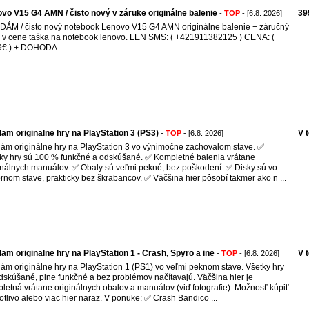
vo V15 G4 AMN / čisto nový v záruke originálne balenie
39
-
TOP
- [6.8. 2026]
ÁM / čisto nový notebook Lenovo V15 G4 AMN originálne balenie + záručný
 + v cene taška na notebook lenovo. LEN SMS: ( +421911382125 ) CENA: (
9€ ) + DOHODA.
am originalne hry na PlayStation 3 (PS3)
V 
-
TOP
- [6.8. 2026]
ám originálne hry na PlayStation 3 vo výnimočne zachovalom stave. ✅
ky hry sú 100 % funkčné a odskúšané. ✅ Kompletné balenia vrátane
inálnych manuálov. ✅ Obaly sú veľmi pekné, bez poškodení. ✅ Disky sú vo
rnom stave, prakticky bez škrabancov. ✅ Väčšina hier pôsobí takmer ako n ...
am originalne hry na PlayStation 1 - Crash, Spyro a ine
V 
-
TOP
- [6.8. 2026]
ám originálne hry na PlayStation 1 (PS1) vo veľmi peknom stave. Všetky hry
dskúšané, plne funkčné a bez problémov načítavajú. Väčšina hier je
letná vrátane originálnych obalov a manuálov (viď fotografie). Možnosť kúpiť
otlivo alebo viac hier naraz. V ponuke: ✅ Crash Bandico ...