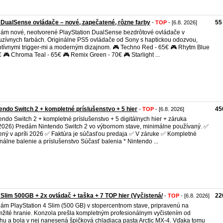
DualSense ovládače – nové, zapečatené, rôzne farby
55
-
TOP
- [6.8. 2026]
ám nové, neotvorené PlayStation DualSense bezdrôtové ovládače v
uzívnych farbách. Originálne PS5 ovládače od Sony s haptickou odozvou,
tívnymi trigger-mi a moderným dizajnom. 🎮 Techno Red - 65€ 🎮 Rhytm Blue
€ 🎮 Chroma Teal - 65€ 🎮 Remix Green - 70€ 🎮 Starlight ...
endo Switch 2 + kompletné príslušenstvo + 5 hier
45
-
TOP
- [6.8. 2026]
endo Switch 2 + kompletné príslušenstvo + 5 digitálnych hier + záruka
2026) Predám Nintendo Switch 2 vo výbornom stave, minimálne používaný. ✅
ný v apríli 2026 ✅ Faktúra je súčasťou predaja ✅ V záruke ✅ Kompletné
inálne balenie a príslušenstvo Súčasť balenia * Nintendo ...
Slim 500GB + 2x ovládač + taška + 7 TOP hier (Vyčistená/
22
-
TOP
- [6.8. 2026]
ám PlayStation 4 Slim (500 GB) v stopercentnom stave, pripravenú na
žité hranie. Konzola prešla kompletným profesionálnym vyčistením od
hu a bola v nej nanesená špičková chladiaca pasta Arctic MX-4. Vďaka tomu