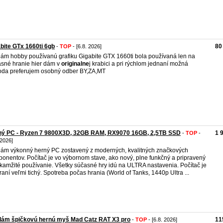
bite GTx 1660ti 6gb
80
-
TOP
- [6.8. 2026]
ám hobby používanú grafiku Gigabite GTX 1660ti bola používaná len na
sné hranie hier dám v
originalne
j krabici a pri rýchlom jednaní možná
da preferujem osobný odber BY,ZA,MT
ný PC - Ryzen 7 9800X3D, 32GB RAM, RX9070 16GB, 2,5TB SSD
1 
-
TOP
-
 2026]
ám výkonný herný PC zostavený z moderných, kvalitných značkových
onentov. Počítač je vo výbornom stave, ako nový, plne funkčný a pripravený
kamžité používanie. Všetky súčasné hry idú na ULTRA nastavenia. Počítač je
hraní veľmi tichý. Spotreba počas hrania (World of Tanks, 1440p Ultra ...
dám špičkovú hernú myš Mad Catz RAT X3 pro
11
-
TOP
- [6.8. 2026]