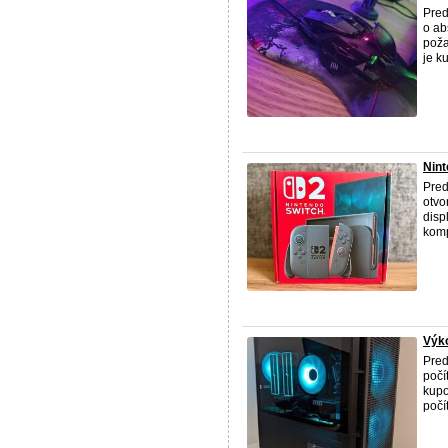
Pred
o ab
poža
je k
Nint
Pred
otvo
disp
komp
Výk
Pred
počí
kupo
počí