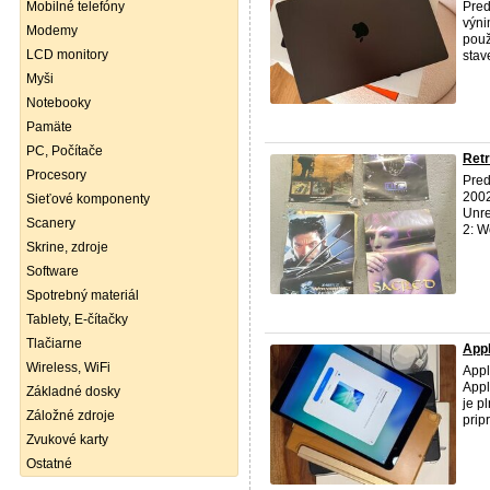
Mobilné telefóny
Pred
výni
Modemy
použ
LCD monitory
stav
Myši
Notebooky
Pamäte
PC, Počítače
Retr
Procesory
Pred
2002
Sieťové komponenty
Unre
Scanery
2: W
Skrine, zdroje
Software
Spotrebný materiál
Tablety, E-čítačky
Tlačiarne
Appl
Wireless, WiFi
Appl
Appl
Základné dosky
je p
Záložné zdroje
prip
Zvukové karty
Ostatné