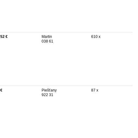
052 €
Martin
610 x
038 61
 €
Piešťany
87 x
922 31