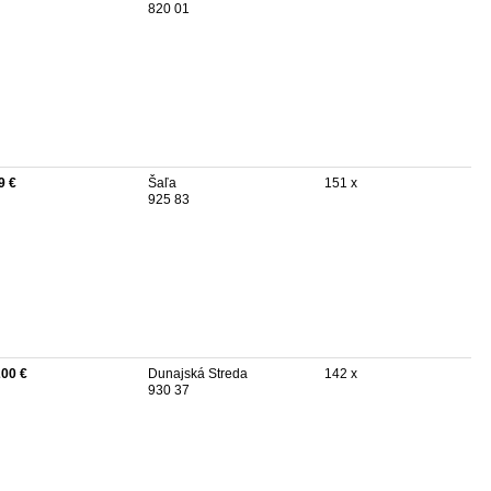
820 01
9 €
Šaľa
151 x
925 83
200 €
Dunajská Streda
142 x
930 37