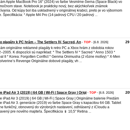
ám Apple MacBook Pro 16” (2024) vo farbe Vesmírne čierna (Space Black) vo
močnom stave. Notebook je prakticky nový, bez akýchkoľvek známok
ívania. Od kúpy bol iba uskladnený v originálnej krabici, preto je vo výbornom
e. Špecifikácia: * Apple M4 Pro (14-jadrový CPU / 20-jadrový ...
o plagáty k PC hrám – The Settlers IV, Sacred, An
29
-
TOP
- [6.8. 2026]
ám originálne reklamné plagáty k retro PC a Xbox hrám z obdobia rokov
–2005. K dispozícii sú napríklad: * The Settlers IV * Sacred * Anno 1503 *
al II * Korea: Forgotten Conflict * Genma Onimusha (2 rôzne motívy) * X-Men
olverine’s Revenge Originálne dobové plagáty, vh ...
e iPad Air 3 (2019) | 64 GB | Wi-Fi | Space Gray | Origi
20
-
TOP
- [6.8. 2026]
e iPad Air 3 (2019) | 64 GB | Wi-Fi | Space Gray | Originálne balenie Predám
e iPad Air 3. generácie (2019) vo farbe Space Gray s kapacitou 64 GB. Tablet
lne funkčný, obnovený do výrobných nastavení, odhlásený z iCloudu a
ravený pre nového majiteľa. Špecifikácia 📱 10,5" Retina ...