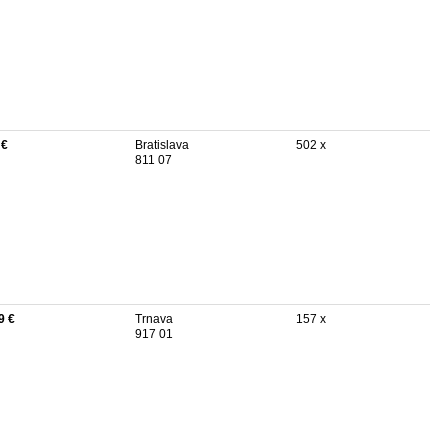
 €
Bratislava
502 x
811 07
9 €
Trnava
157 x
917 01