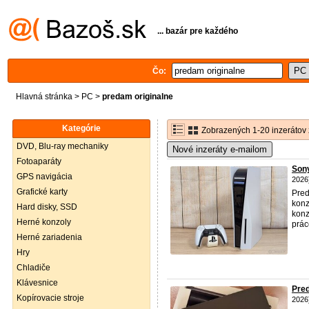
... bazár pre každého
Čo:
Hlavná stránka
>
PC
>
predam originalne
Kategórie
Zobrazených 1-20 inzerátov 
DVD, Blu-ray mechaniky
Nové inzeráty e-mailom
Fotoaparáty
Sony
GPS navigácia
2026
Grafické karty
Pred
konz
Hard disky, SSD
konz
Herné konzoly
prác
Herné zariadenia
Hry
Chladiče
Klávesnice
Pre
Kopírovacie stroje
2026