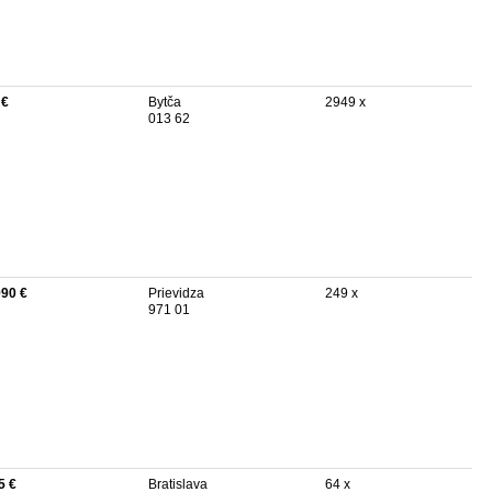
 €
Bytča
2949 x
013 62
990 €
Prievidza
249 x
971 01
5 €
Bratislava
64 x