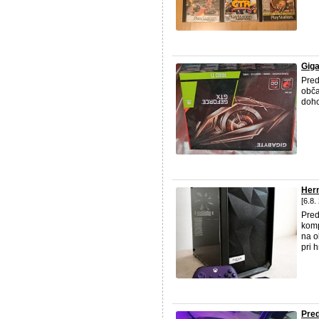
Giga
Pred
obča
doho
Her
[6.8.
Pred
komp
na o
pri 
Pre