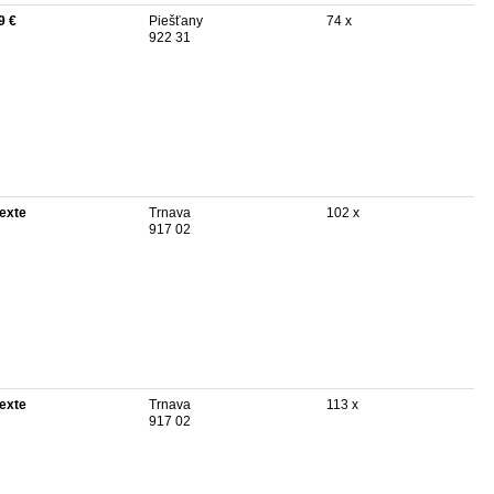
9 €
Piešťany
74 x
922 31
texte
Trnava
102 x
917 02
texte
Trnava
113 x
917 02