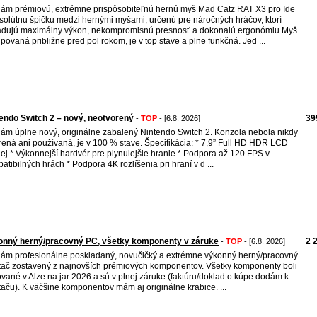
ám prémiovú, extrémne prispôsobiteľnú hernú myš Mad Catz RAT X3 pro Ide
solútnu špičku medzi hernými myšami, určenú pre náročných hráčov, ktorí
dujú maximálny výkon, nekompromisnú presnosť a dokonalú ergonómiu. ​Myš
upovaná približne pred pol rokom, je v top stave a plne funkčná. Jed ...
endo Switch 2 – nový, neotvorený
39
-
TOP
- [6.8. 2026]
ám úplne nový, originálne zabalený Nintendo Switch 2. Konzola nebola nikdy
rená ani používaná, je v 100 % stave. Špecifikácia: * 7,9” Full HD HDR LCD
lej * Výkonnejší hardvér pre plynulejšie hranie * Podpora až 120 FPS v
atibilných hrách * Podpora 4K rozlíšenia pri hraní v d ...
onný herný/pracovný PC, všetky komponenty v záruke
2 
-
TOP
- [6.8. 2026]
ám profesionálne poskladaný, novučičký a extrémne výkonný herný/pracovný
tač zostavený z najnovších prémiových komponentov. Všetky komponenty boli
vané v Alze na jar 2026 a sú v plnej záruke (faktúru/doklad o kúpe dodám k
taču). K väčšine komponentov mám aj originálne krabice. ...