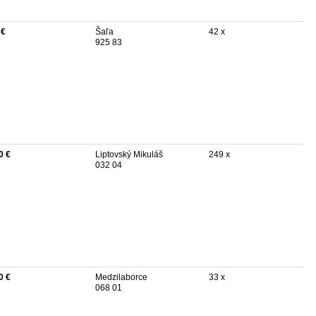
 €
Šaľa
42 x
925 83
0 €
Liptovský Mikuláš
249 x
032 04
0 €
Medzilaborce
33 x
068 01