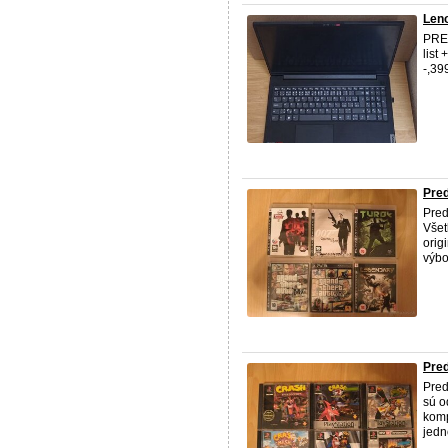
Leno
PRED
list
-,39
Pred
Pred
Všet
orig
výbo
Pred
Pred
sú o
komp
jedn