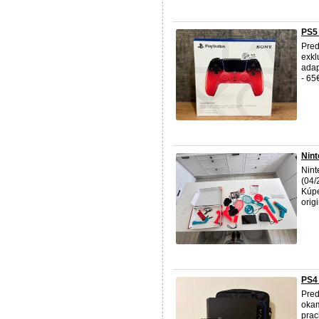
PS5 
Pred
exkl
adap
- 65
Nint
Nint
(04/
Kúpe
orig
PS4 
Pred
okam
prac