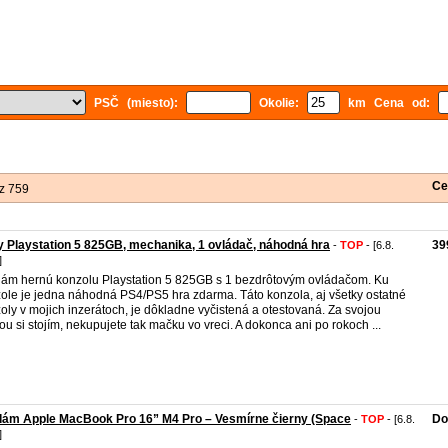
PSČ (miesto):
Okolie:
km Cena od:
Ce
z 759
 Playstation 5 825GB, mechanika, 1 ovládač, náhodná hra
39
-
TOP
- [6.8.
]
ám hernú konzolu Playstation 5 825GB s 1 bezdrôtovým ovládačom. Ku
ole je jedna náhodná PS4/PS5 hra zdarma. Táto konzola, aj všetky ostatné
oly v mojich inzerátoch, je dôkladne vyčistená a otestovaná. Za svojou
ou si stojím, nekupujete tak mačku vo vreci. A dokonca ani po rokoch ...
dám Apple MacBook Pro 16” M4 Pro – Vesmírne čierny (Space
Do
-
TOP
- [6.8.
]