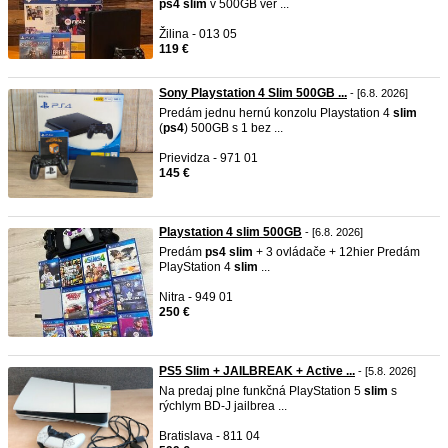
ps4
slim
v 500GB ver ...
Žilina - 013 05
119 €
Sony Playstation 4 Slim 500GB ...
- [6.8. 2026]
Predám jednu hernú konzolu Playstation 4
slim
(
ps4
) 500GB s 1 bez ...
Prievidza - 971 01
145 €
Playstation 4 slim 500GB
- [6.8. 2026]
Predám
ps4
slim
+ 3 ovládače + 12hier Predám
PlayStation 4
slim
...
Nitra - 949 01
250 €
PS5 Slim + JAILBREAK + Active ...
- [5.8. 2026]
Na predaj plne funkčná PlayStation 5
slim
s
rýchlym BD-J jailbrea ...
Bratislava - 811 04