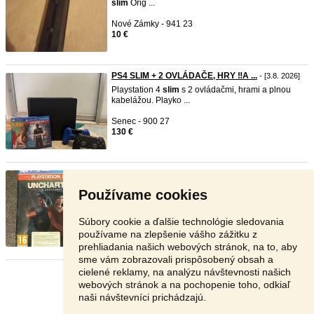
slim
Orig ...
Nové Zámky - 941 23
10 €
PS4 SLIM + 2 OVLÁDAČE, HRY ‼️A ...
- [3.8. 2026]
Playstation 4
slim
s 2 ovládačmi, hrami a plnou
kabelážou. Playko ...
Senec - 900 27
130 €
PlayStation 4 hra: Uncharted: ...
- [3.8. 2026]
3.8.2026 - PlayStation 4 hra: Uncharted: The Lost
Používame cookies
Legacy – PlaySt ...
Košice - 040 23
Súbory cookie a ďalšie technológie sledovania
11 €
používame na zlepšenie vášho zážitku z
prehliadania našich webových stránok, na to, aby
sme vám zobrazovali prispôsobený obsah a
cielené reklamy, na analýzu návštevnosti našich
Stránka:
1
2
3
Ďalšia
webových stránok a na pochopenie toho, odkiaľ
naši návštevníci prichádzajú.