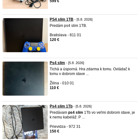
599 €
PS4 slim 1TB
- [5.8. 2026]
Predám ps4 slim 1TB.
Bratislava - 811 01
120 €
Ps4 slim
- [5.8. 2026]
Tichá a úsporná. Hra zdarma k tomu. Ovládač k
tomu v dobrom stave ...
Žilina - 010 01
110 €
Ps4 slim 1Tb
- [5.8. 2026]
Predávam
ps4
slim
1Tb vo veľmi dobrom stave, je
k nemu kabeláž. P ...
Prievidza - 972 31
150 €