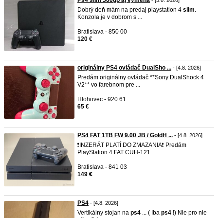
Ps4 slim 500gb aj výmena
- [5.8. 2026]
Dobrý deň mám na predaj playstation 4
slim
.
Konzola je v dobrom s ...
Bratislava - 850 00
120 €
originálny PS4 ovládač DualSho ...
- [4.8. 2026]
Predám originálny ovládač **Sony DualShock 4
V2** vo farebnom pre ...
Hlohovec - 920 61
65 €
PS4 FAT 1TB FW 9.00 JB / GoldH ...
- [4.8. 2026]
❗️INZERÁT PLATÍ DO ZMAZANIA❗️ Predám
PlayStation 4 FAT CUH-121 ...
Bratislava - 841 03
149 €
PS4
- [4.8. 2026]
Vertikálny stojan na
ps4
... ( Iba
ps4
!) Nie pro nie