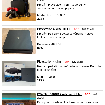
2026]
Predám PlayStation 4
slim
(500 GB) v
stopercentnom stave, priprav ...
Medzilaborce - 068 01
220 €
Playstation 4 slim 500 GB
-
TOP
- [6.8. 2026]
Predám
ps4
slim
500GB vo výbornom stave,
funkčná, pripravená pre ...
Bratislava - 821 01
80 €
Playstation 4 slim
-
TOP
- [6.8. 2026]
Predám
ps4
slim
vo veľmi dobrom stave. Konzola
je plne funkčná, ...
Martin - 036 01
119 €
PS4 Slim 500GB + ovládač + 2 h ...
-
TOP
- [6.8.
2026]
Dobrý deň, predám plne funkčnú hernú konzolu