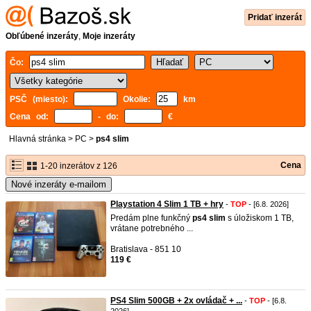
Pridať inzerát
Obľúbené inzeráty
,
Moje inzeráty
Čo:
PSČ (miesto):
Okolie:
km
Cena od:
- do:
€
Hlavná stránka
>
PC
>
ps4 slim
Cena
1-20 inzerátov z 126
Nové inzeráty e-mailom
Playstation 4 Slim 1 TB + hry
-
TOP
- [6.8. 2026]
Predám plne funkčný
ps4
slim
s úložiskom 1 TB,
vrátane potrebného ...
Bratislava - 851 10
119 €
PS4 Slim 500GB + 2x ovládač + ...
-
TOP
- [6.8.