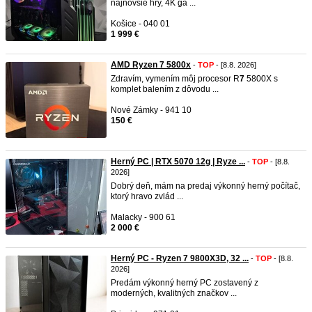
najnovšie hry, 4K ga ...
Košice - 040 01
1 999 €
AMD Ryzen 7 5800x
-
TOP
- [8.8. 2026]
Zdravím, vymením môj procesor R
7
5800X s
komplet balením z dôvodu ...
Nové Zámky - 941 10
150 €
Herný PC | RTX 5070 12g | Ryze ...
-
TOP
- [8.8.
2026]
Dobrý deň, mám na predaj výkonný herný počítač,
ktorý hravo zvlád ...
Malacky - 900 61
2 000 €
Herný PC - Ryzen 7 9800X3D, 32 ...
-
TOP
- [8.8.
2026]
Predám výkonný herný PC zostavený z
moderných, kvalitných značkov ...