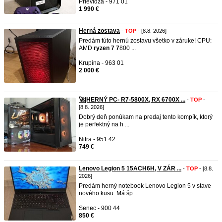
Prievidza - 971 01
1 990 €
Herná zostava
-
TOP
- [8.8. 2026]
Predám túto hernú zostavu všetko v záruke! CPU:
AMD
ryzen
7
7
800 ...
Krupina - 963 01
2 000 €
🚀|HERNÝ PC- R7-5800X, RX 6700X ...
-
TOP
-
[8.8. 2026]
Dobrý deň ponúkam na predaj tento kompík, ktorý
je perfektný na h ...
Nitra - 951 42
749 €
Lenovo Legion 5 15ACH6H, V ZÁR ...
-
TOP
- [8.8.
2026]
​Predám herný notebook Lenovo Legion 5 v stave
nového kusu. Má šp ...
Senec - 900 44
850 €