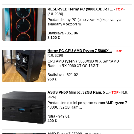
RESERVED Herny PC (9800X3D, RT ...
-
TOP
-
[8.8. 2026]
Predam herny PC (plne v zaruke) kupovany a
skladany v oktobri mi ...
Bratislava - 851 06
3 100 €
Herny PC-CPU AMD Ryzen 7 5800X ...
-
TOP
-
[8.8. 2026]
CPU AMD
ryzen
7
5800X3D XFX Swift AMD
Radeon RX 9060 XT OC 16G T ...
Bratislava - 821 02
950 €
ASUS PN50 Mini pc, 32GB Ram, 5 ...
-
TOP
- [8.8.
2026]
Predam tento mini pc s procesorom AMD
ryzen
7
4800U, 32GB Ram ...
Nitra - 949 01
400 €