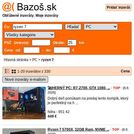
Pridať inzerát
Obľúbené inzeráty
,
Moje inzeráty
Čo:
PSČ (miesto):
Okolie:
km
Cena od:
- do:
€
Hlavná stránka
>
PC
>
ryzen 7
Cena
1-20 inzerátov z 330
Nové inzeráty e-mailom
🚀|HERNÝ PC: R7-2700, GTX 1080, ...
-
TOP
- [8.8.
2026]
Dobrý deň ponúkam na predaj tento kompík, ktorý
je perfektný na h ...
Nitra - 951 42
449 €
Ryzen 7 5700X, 32GB Ram, NVME ...
-
TOP
- [8.8.