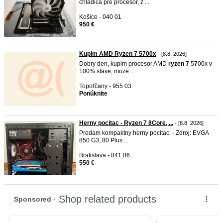
chladiča pre procesor, z ...
Košice - 040 01
950 €
Kupim AMD Ryzen 7 5700x
- [8.8. 2026]
Dobry den, kupim procesor AMD
ryzen
7
5
7
00x v
100% stave, moze ...
Topoľčany - 955 03
Ponúknite
Herny pocitac - Ryzen 7 8Core, ...
- [8.8. 2026]
Predam kompaktny herny pocitac. - Zdroj: EVGA
850 G3, 80 Plus ...
Bratislava - 841 06
550 €