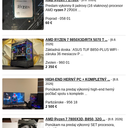
AMD Ryzen 7 2700X
- [8.8. 2026]
Predam vykonny 8 jadrovy (16 vlaknovy) procesor
AMD
ryzen
7
2
7
00X ...
Poprad - 058 01
60 €
AMD RYZEN 7 9850X3D/RTX 5070 T ...
- [8.8.
2026]
Základná doska : ASUS TUF B850-PLUS WIFI -
záruka 36 mesiacov P ...
Zvolen - 960 01
2 350 €
HIGH-END HERNÝ PC + KOMPLETNÝ ...
- [8.8.
2026]
Ponúkam na predaj výkonný high-end herný
počítač spolu s kompletn ...
Partizánske - 956 18
2 500 €
AMD Ryzen 7 7800X3D, B850, 32G ...
- [8.8. 2026]
Ponúkam na predaj výkonný SET procesora,