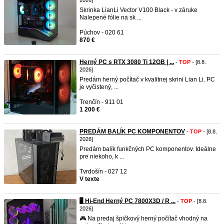
2026]
Skrinka LianLi Vector V100 Black - v záruke
Nalepené fólie na sk ...
Púchov - 020 61
870 €
Herný PC s RTX 3080 Ti 12GB | ...
-
TOP
- [8.8.
2026]
Predám herný počítač v kvalitnej skrini Lian Li. PC
je vyčistený, ...
Trenčín - 911 01
1 200 €
PREDÁM BALÍK PC KOMPONENTOV
-
TOP
- [8.8.
2026]
Predám balík funkčných PC komponentov. Ideálne
pre niekoho, k ...
Tvrdošín - 027 12
V texte
🖥️ Hi-End Herný PC 7800X3D / R ...
-
TOP
- [8.8.
2026]
🎮 Na predaj špičkový herný počítač vhodný na