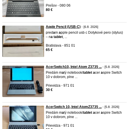
Prešov - 080 06
80 €
Apple Pencil (USB-C)
- [6.8. 2026]
pred
a
m
a
pple pencil usb c Dotykové pero (stylus)
– n
a
t
a
blet
, ...
Bratislava - 851 01
65 €
AcerSwitch10, Intel Atom Z3735 ...
- [5.8. 2026]
Predám m
a
lý notebook/
t
a
blet
a
cer
a
spire Switch
10 v dobrom, plne ...
Prievidza - 971 01
30 €
AcerSwitch 10, Intel AtomZ3735 ...
- [5.8. 2026]
Predám m
a
lý notebook/
t
a
blet
a
cer
a
spire Switch
10 v dobrom, plne ...
Prievidza - 971 01