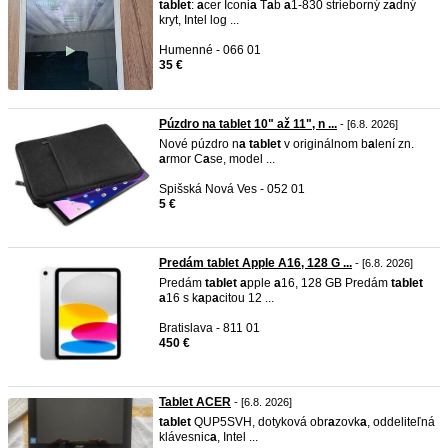
t
a
blet
:
a
cer Iconi
a
T
a
b
a
1-830 strieborný z
a
dný
kryt, Intel log ...
Humenné - 066 01
35 €
Púzdro na tablet 10" až 11", n ...
- [6.8. 2026]
Nové púzdro n
a
t
a
blet
v originálnom b
a
lení zn.
a
rmor C
a
se, model ...
Spišská Nová Ves - 052 01
5 €
Predám tablet Apple A16, 128 G ...
- [6.8. 2026]
Predám
t
a
blet
a
pple
a
16, 128 GB Predám
t
a
blet
a
16 s k
a
p
a
citou 12 ...
Bratislava - 811 01
450 €
Tablet ACER
- [6.8. 2026]
t
a
blet
QUP5SVH, dotyková obr
a
zovk
a
, oddeliteľná
klávesnic
a
, Intel ...