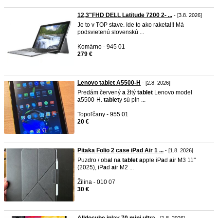
12,3"FHD DELL Latitude 7200 2- ...
- [3.8. 2026]
Je to v TOP st
a
ve. Ide to
a
ko r
a
ket
a
!!! Má
podsvietenú slovenskú ...
Komárno - 945 01
279 €
Lenovo tablet A5500-H
- [2.8. 2026]
Predám červený
a
žltý
t
a
blet
Lenovo model
a
5500-H.
t
a
blet
y sú pln ...
Topoľčany - 955 01
20 €
Pitaka Folio 2 case iPad Air 1 ...
- [1.8. 2026]
Puzdro / ob
a
l n
a
t
a
blet
a
pple iP
a
d
a
ir M3 11"
(2025), iP
a
d
a
ir M2 ...
Žilina - 010 07
30 €